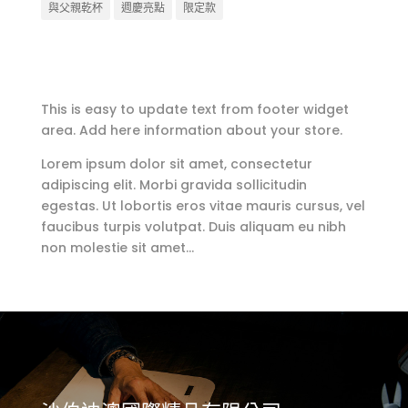
與父親乾杯
週慶亮點
限定款
This is easy to update text from footer widget
area. Add here information about your store.
Lorem ipsum dolor sit amet, consectetur
adipiscing elit. Morbi gravida sollicitudin
egestas. Ut lobortis eros vitae mauris cursus, vel
faucibus turpis volutpat. Duis aliquam eu nibh
non molestie sit amet…