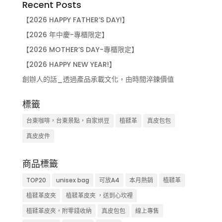
Recent Posts
【2026 HAPPY FATHER’S DAY!】
【2026 年中慶-專櫃限定】
【2026 MOTHER’S DAY-專櫃限定】
【2026 HAPPY NEW YEAR!】
創辦人的話_透過產品承載文化，由時間淬鍊價值
標籤
台東咖啡，台東景點，自家烘豆
植鞣革
真皮包包
真皮皮件
商品標籤
TOP20
unisex bag
可放A4
本月熱銷
植鞣革
植鞣革皮夾
植鞣革皮夾 ，送到心坎裡
植鞣革皮夾，附零錢收納
真皮包包
線上專售