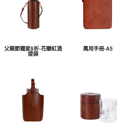
父親節獨家8折-花瓣紅酒
萬用手冊-A5
提袋