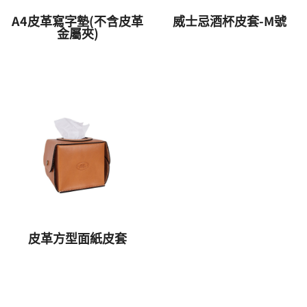
A4皮革寫字墊(不含皮革
威士忌酒杯皮套-M號
金屬夾)
皮革方型面紙皮套