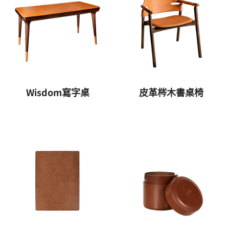
Wisdom寫字桌
皮革梣木書桌椅