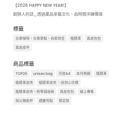
【2026 HAPPY NEW YEAR!】
創辦人的話_透過產品承載文化，由時間淬鍊價值
標籤
台東咖啡，台東景點，自家烘豆
植鞣革
真皮包包
真皮皮件
商品標籤
TOP20
unisex bag
可放A4
本月熱銷
植鞣革
植鞣革皮夾
植鞣革皮夾 ，送到心坎裡
植鞣革皮夾，附零錢收納
真皮包包
線上專售
與父親乾杯
週慶亮點
限定款