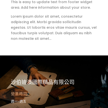
This is easy to update text from footer widget
area. Add here information about your store.
Lorem ipsum dolor sit amet, consectetur
adipiscing elit. Morbi gravida sollicitudin
egestas. Ut lobortis eros vitae mauris cursus, vel
faucibus turpis volutpat. Duis aliquam eu nibh
non molestie sit amet…
沙伯迪澳國際精品有限公司
營業時間
週一~週五