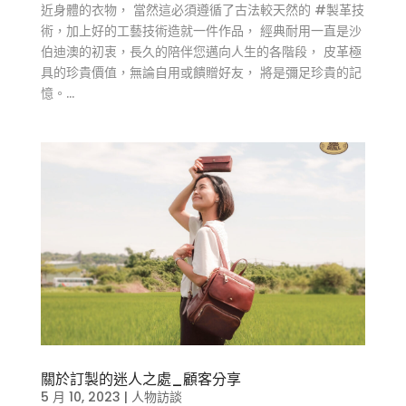
近身體的衣物， 當然這必須遵循了古法較天然的 #製革技
術，加上好的工藝技術造就一件作品， 經典耐用一直是沙
伯迪澳的初衷，長久的陪伴您邁向人生的各階段， 皮革極
具的珍貴價值，無論自用或饋贈好友， 將是彌足珍貴的記
憶。...
關於訂製的迷人之處_顧客分享
5 月 10, 2023
|
人物訪談