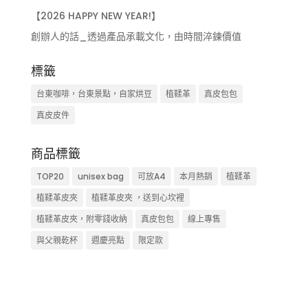
【2026 HAPPY NEW YEAR!】
創辦人的話_透過產品承載文化，由時間淬鍊價值
標籤
台東咖啡，台東景點，自家烘豆
植鞣革
真皮包包
真皮皮件
商品標籤
TOP20
unisex bag
可放A4
本月熱銷
植鞣革
植鞣革皮夾
植鞣革皮夾 ，送到心坎裡
植鞣革皮夾，附零錢收納
真皮包包
線上專售
與父親乾杯
週慶亮點
限定款