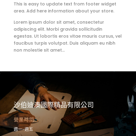
This is easy to update text from footer widget
area. Add here information about your store.
Lorem ipsum dolor sit amet, consectetur
adipiscing elit. Morbi gravida sollicitudin
egestas. Ut lobortis eros vitae mauris cursus, vel
faucibus turpis volutpat. Duis aliquam eu nibh
non molestie sit amet…
沙伯迪澳國際精品有限公司
營業時間
週一~週五