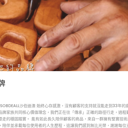
牌
OBDEALL沙伯迪澳 始終心存感激，沒有顧客的支持就沒能走到33年的
品牌家族共同核心價值理念，我們正在往「傳承」正確的路徑行走，過程
走的穩固踏實。 ​能有如此長久陪伴顧客的商品，來自一群擁有堅實技術
，陪伴並承載每位使用者的人生歷程，這讓我們感到無比光榮，謝謝每位