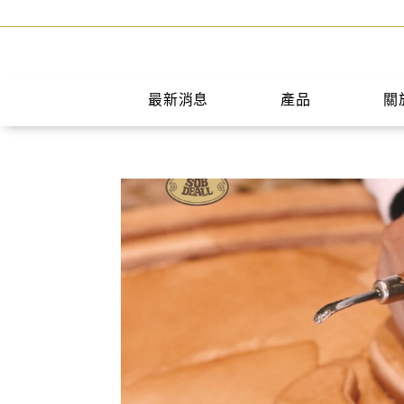
最新消息
產品
關
手提包
短夾
兩用包
中夾
斜背包
長夾
後背包
名片夾
水桶包
零錢包
肩背包
公事包
旅行袋