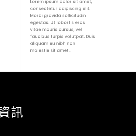
Lorem ipsum dolor sit amet,
consectetur adipiscing elit.
Morbi gravida sollicitudin
egestas. Ut lobortis eros
vitae mauris cursus, vel
faucibus turpis volutpat. Duis
aliquam eu nibh non
molestie sit amet…
資訊