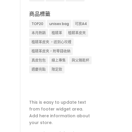
商品標籤
TOP20
unisex bag
可放A4
本月熱銷
植鞣革
植鞣革皮夾
植鞣革皮夾 ，送到心坎裡
植鞣革皮夾，附零錢收納
真皮包包
線上專售
與父親乾杯
週慶亮點
限定款
This is easy to update text
from footer widget area.
Add here information about
your store.