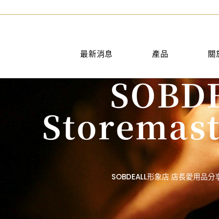
最新消息
產品
關
SOBDE
手提包
短夾
Storemast
兩用包
中夾
斜背包
長夾
後背包
名片夾
水桶包
零錢包
肩背包
公事包
SOBDEALL形象店 店長愛用
旅行袋