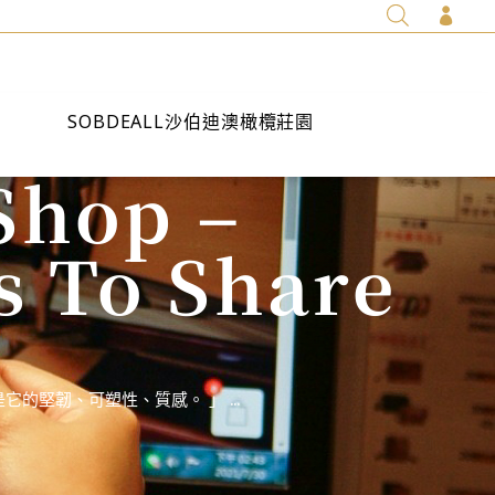

SOBDEALL沙伯迪澳橄欖莊園
Shop –
s To Share
的堅韌、可塑性、質感。 」 ...