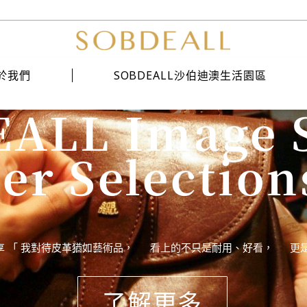
於我們
SOBDEALL沙伯迪澳生活園區
ALL Image 
經典系列
er Selection
時尚系列
雅痞系列
品分享 「 我對待皮革猶如藝術品， 看上的不只是耐用、好看， 更是它
了解更多