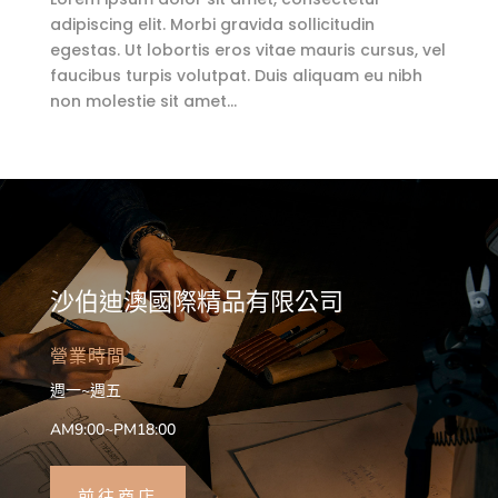
adipiscing elit. Morbi gravida sollicitudin
egestas. Ut lobortis eros vitae mauris cursus, vel
faucibus turpis volutpat. Duis aliquam eu nibh
non molestie sit amet…
沙伯迪澳國際精品有限公司
營業時間
週一~週五
AM9:00~PM18:00
前往商店