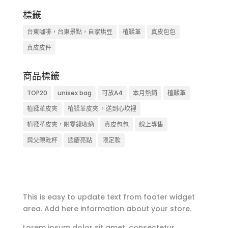
標籤
台東咖啡，台東景點，自家烘豆
植鞣革
真皮包包
真皮皮件
商品標籤
TOP20
unisex bag
可放A4
本月熱銷
植鞣革
植鞣革皮夾
植鞣革皮夾 ，送到心坎裡
植鞣革皮夾，附零錢收納
真皮包包
線上專售
與父親乾杯
週慶亮點
限定款
This is easy to update text from footer widget
area. Add here information about your store.
Lorem ipsum dolor sit amet, consectetur