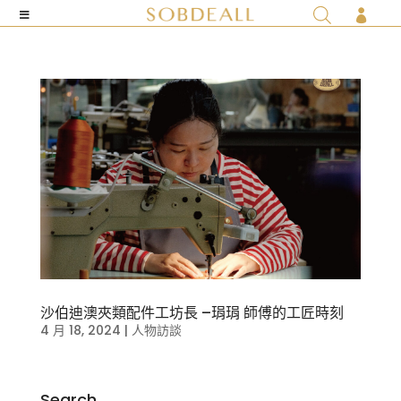

沙伯迪澳夾類配件工坊長 –琄琄 師傅的工匠時刻
4 月 18, 2024
|
人物訪談
Search