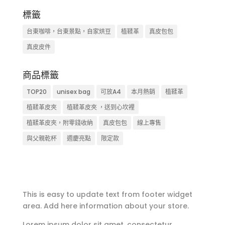
標籤
台東咖啡，台東景點，自家烘豆
植鞣革
真皮包包
真皮皮件
商品標籤
TOP20
unisex bag
可放A4
本月熱銷
植鞣革
植鞣革皮夾
植鞣革皮夾 ，送到心坎裡
植鞣革皮夾，附零錢收納
真皮包包
線上專售
與父親乾杯
週慶亮點
限定款
This is easy to update text from footer widget
area. Add here information about your store.
Lorem ipsum dolor sit amet, consectetur