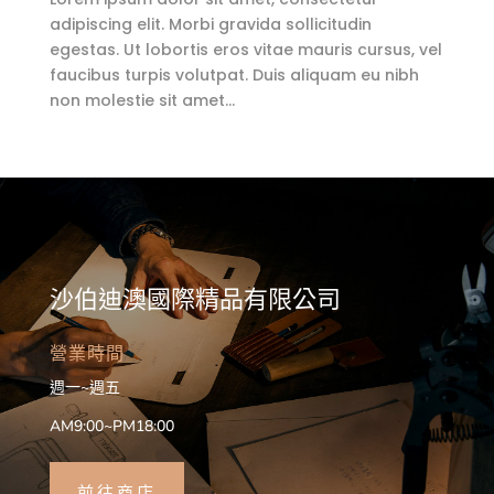
adipiscing elit. Morbi gravida sollicitudin
egestas. Ut lobortis eros vitae mauris cursus, vel
faucibus turpis volutpat. Duis aliquam eu nibh
non molestie sit amet…
沙伯迪澳國際精品有限公司
營業時間
週一~週五
AM9:00~PM18:00
前往商店