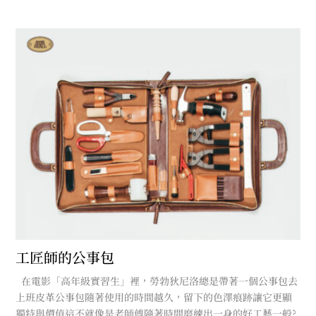
工匠師的公事包
在電影「高年級實習生」裡，勞勃狄尼洛總是帶著一個公事包去
上班皮革公事包隨著使用的時間越久，留下的色澤痕跡讓它更顯
獨特與價值這不就像是老師傅隨著時間磨練出一身的好工藝一般?