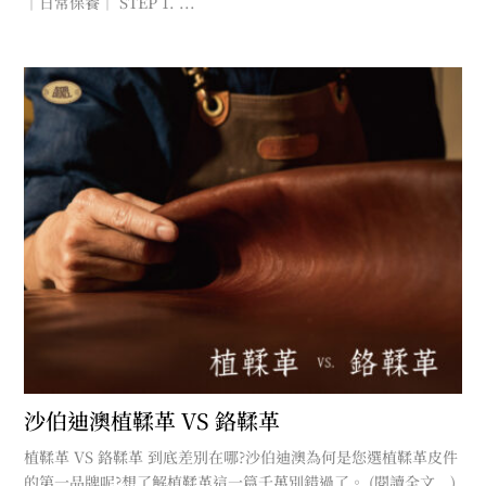
｜日常保養｜ STEP 1. ...
沙伯迪澳植鞣革 VS 鉻鞣革
植鞣革 VS 鉻鞣革 到底差別在哪?沙伯迪澳為何是您選植鞣革皮件
的第一品牌呢?想了解植鞣革這一篇千萬別錯過了。 (閱讀全文...)