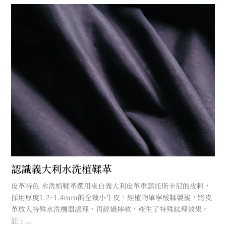
認識義大利水洗植鞣革
皮革特色 水洗植鞣革選用來自義大利皮革重鎮托斯卡尼的皮料，
採用厚度1.2~1.4mm的全裁小牛皮，經植物單寧酸鞣製後，將皮
革放入特殊水洗機器處理，再經過摔軟，產生了特殊紋理效果。
註 : ...