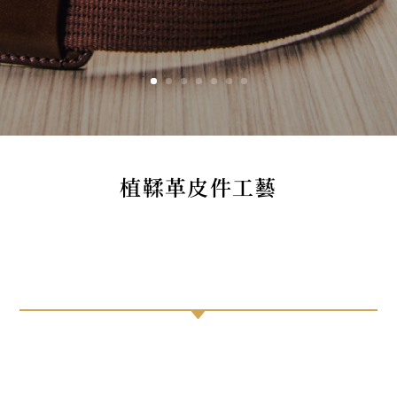
植鞣革皮件工藝
C