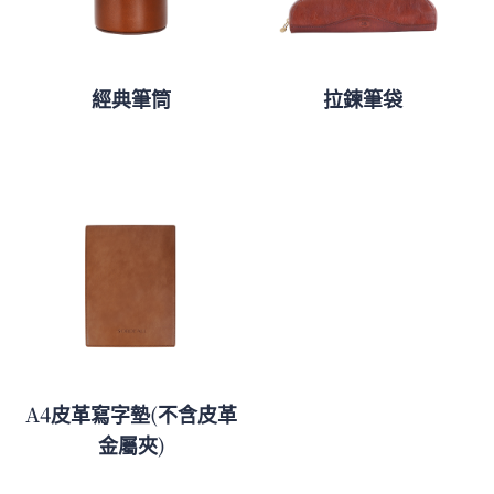
經典筆筒
拉鍊筆袋
A4皮革寫字墊(不含皮革
金屬夾)