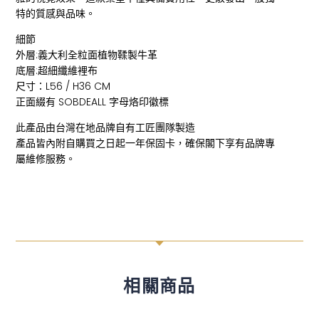
特的質感與品味。
細節
外層:義大利全粒面植物鞣製牛革
底層:超細纖維裡布
尺寸：L56 / H36 CM
正面綴有 SOBDEALL 字母烙印徽標
此產品由台灣在地品牌自有工匠團隊製造
產品皆內附自購買之日起一年保固卡，確保閣下享有品牌專
屬維修服務。
C
相關商品