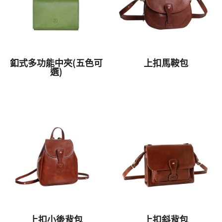
釦式多功能中夾(五色可
上扣馬鞍包
選)
上扣小後背包
上扣斜背包