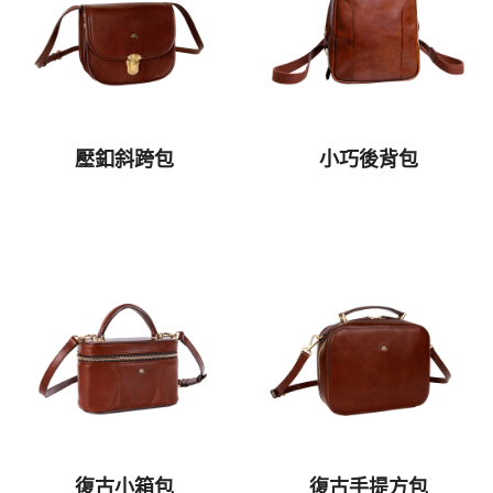
壓釦斜跨包
小巧後背包
復古小箱包
復古手提方包