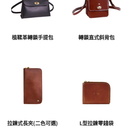
植鞣革轉鎖手提包
轉鎖直式斜背包
拉鍊式長夾(二色可選)
L型拉鍊零錢袋