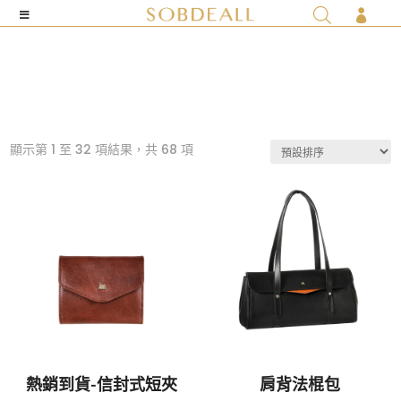

顯示第 1 至 32 項結果，共 68 項
熱銷到貨-信封式短夾
肩背法棍包