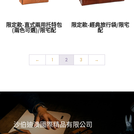
限定款-直式兩用托特包
限定款-經典旅行袋/限宅
(兩色可選)/限宅配
配
←
1
2
3
→
沙伯迪澳國際精品有限公司