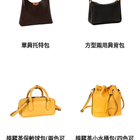
單肩托特包
方型兩用肩背包
植鞣革保齡球包(兩色可
植鞣革小水桶包(四色可