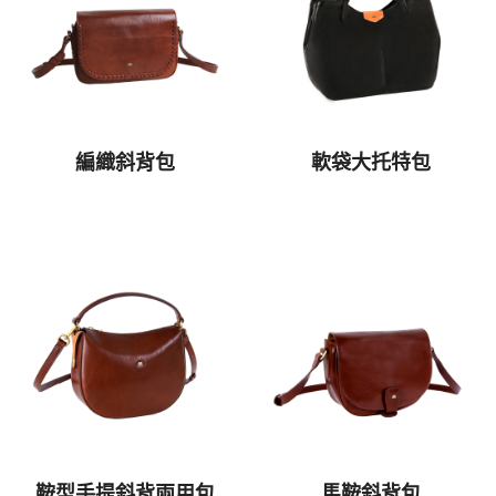
編織斜背包
軟袋大托特包
鞍型手提斜背兩用包
馬鞍斜背包