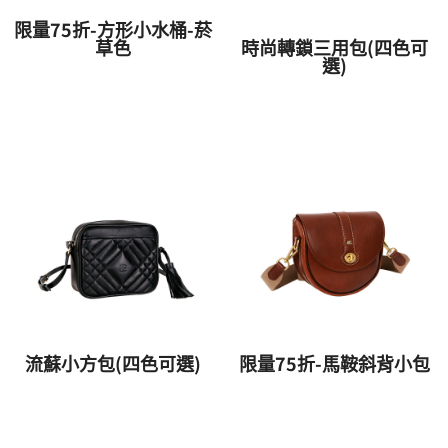
限量75折-方形小水桶-菸
草色
時尚轉鎖三用包(四色可
選)
流蘇小方包(四色可選)
限量75折-馬鞍斜背小包