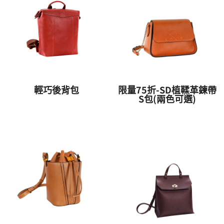
輕巧後背包
限量75折-SD植鞣革鍊帶
S包(兩色可選)