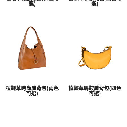
選)
選)
植鞣革時尚肩背包(兩色
植鞣革馬鞍肩背包(四色
可選)
可選)