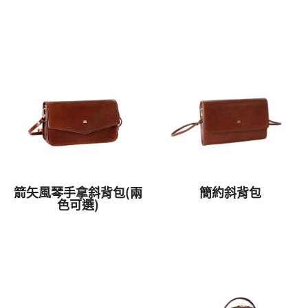
箭矢風琴手拿斜背包(兩
簡約斜背包
色可選)