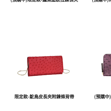
限定款-鴕鳥皮長夾附鍊條背帶
(預購中