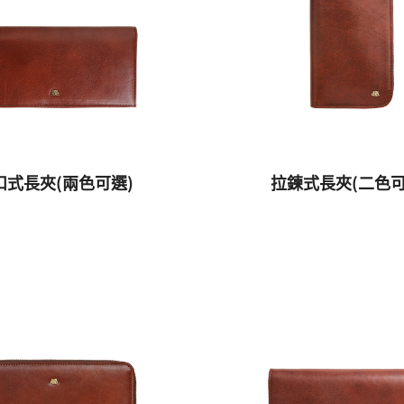
扣式長夾(兩色可選)
拉鍊式長夾(二色可