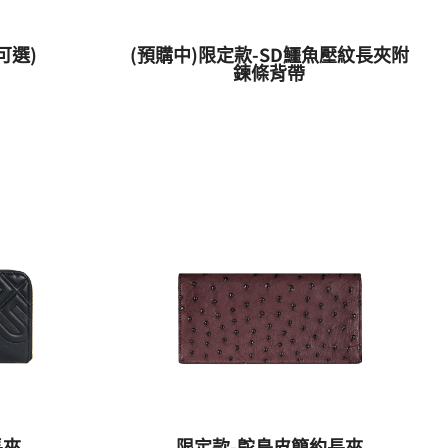
可選)
(預購中)限定款-SD鱷魚壓紋長夾附
鍊條背帶
長夾
限定款-鴕鳥皮簡約長夾