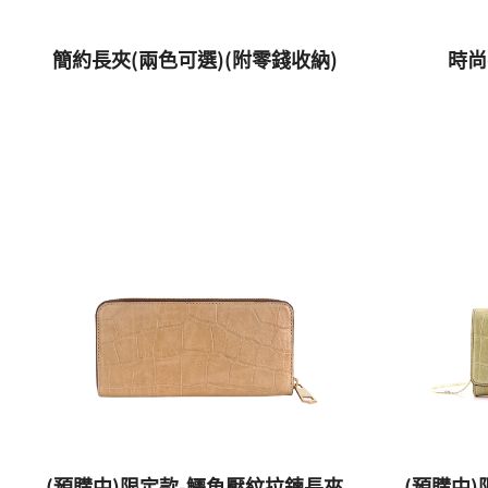
簡約長夾(兩色可選)(附零錢收納)
時尚
(預購中)限定款-鱷魚壓紋拉鍊長夾
(預購中