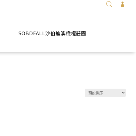

SOBDEALL沙伯迪澳橄欖莊園