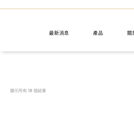
最新消息
產品
關
手提包
短夾
兩用包
中夾
斜背包
長夾
後背包
名片夾
顯示所有 18 個結果
水桶包
零錢包
肩背包
公事包
旅行袋