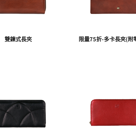
雙鍊式長夾
限量75折-多卡長夾(附