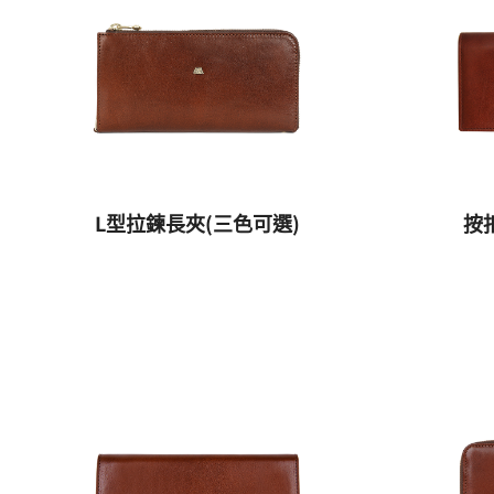
L型拉鍊長夾(三色可選)
按