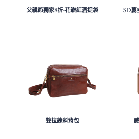
父親節獨家8折-花瓣紅酒提袋
SD簍
雙拉鍊斜背包
威