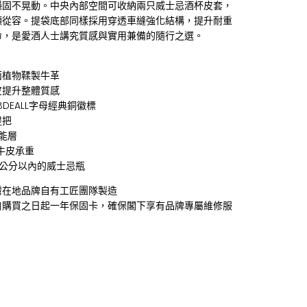
穩固不晃動。中央內部空間可收納兩只威士忌酒杯皮套，
顯從容。提袋底部同樣採用穿透車縫強化結構，提升耐重
命，是愛酒人士講究質感與實用兼備的隨行之選。
面植物鞣製牛革
皮提升整體質感
BDEALL字母經典銅徽標
提把
能層
牛皮承重
8公分以內的威士忌瓶
灣在地品牌自有工匠團隊製造
自購買之日起一年保固卡，確保閣下享有品牌專屬維修服