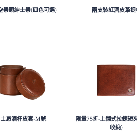
空帶頭紳士帶(四色可選)
兩支裝紅酒皮革提
士忌酒杯皮套-M號
限量75折-上翻式拉鍊短
收納)