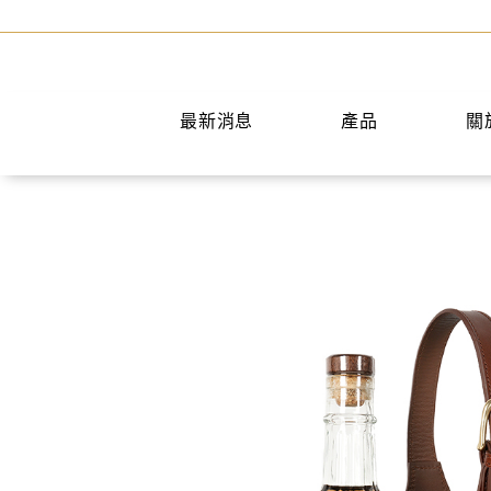
最新消息
產品
關
手提包
短夾
兩用包
中夾
斜背包
長夾
後背包
名片夾
水桶包
零錢包
肩背包
公事包
旅行袋