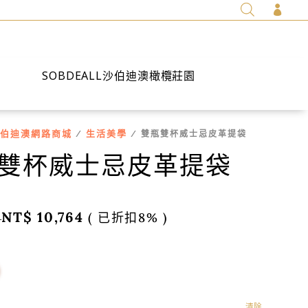

SOBDEALL沙伯迪澳橄欖莊園
伯迪澳網路商城
生活美學
/
/ 雙瓶雙杯威士忌皮革提袋
雙杯威士忌皮革提袋
NT$
10,764
( 已折扣8% )
0
清除