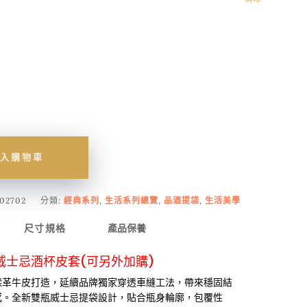
入購物車
02702
分類:
經典系列
,
生活系列總覽
,
品酒提袋
,
生活美學
尺寸規格
產品保養
威士忌酒杯皮套(可另外加購)
鞣革牛皮打造，延續品牌獨家穿透車縫工法，帶來穩固結
感。全新雙瓶威士忌提袋設計，貼合瓶身輪廓，包覆性