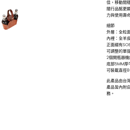
佳，移動間
隨行品酩更
力與使用壽
細節
外層：全粒
內裡：全羊
正面綴有SO
可調整的單
2個開瓶器機
底部5MM厚
可裝載直徑
此產品由台
產品皆內附
務。