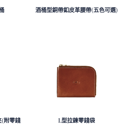
桶
酒桶型銅帶釦皮革腰帶(五色可選)
夾(附零錢
L型拉鍊零錢袋