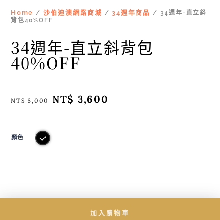
Home
沙伯迪澳網路商城
34週年商品
/
/
/ 34週年-直立斜
背包40%OFF
34週年-直立斜背包
40%OFF
原
NT$
3,600
目
NT$
6,000
始
前
價
價
格：
格：
NT$ 6,000。
NT$ 3,600。
顏色
加入購物車