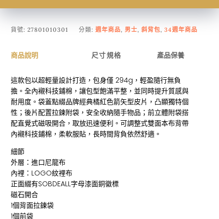
貨號:
27801010301
分類:
週年商品
,
男士
,
斜背包
,
34週年商品
商品說明
尺寸規格
產品保養
這款包以超輕量設計打造，包身僅 294g，輕盈隨行無負
擔。全內襯科技鋪棉，讓包型飽滿平整，並同時提升質感與
耐用度。袋蓋點綴品牌經典橘紅色箭矢型皮片，凸顯獨特個
性；後片配置拉鍊附袋，安全收納隨手物品；前立體附袋搭
配直覺式磁吸開合，取放迅速便利。可調整式雙面本布背帶
內襯科技鋪棉，柔軟服貼，長時間背負依然舒適。
細節
外層：進口尼龍布
內裡：LOGO紋裡布
正面綴有SOBDEALL字母漆面銅徽標
磁石開合
1個背面拉鍊袋
1個前袋