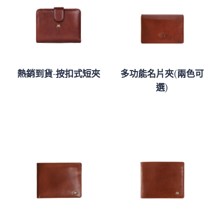
熱銷到貨-按扣式短夾
多功能名片夾(兩色可
選)