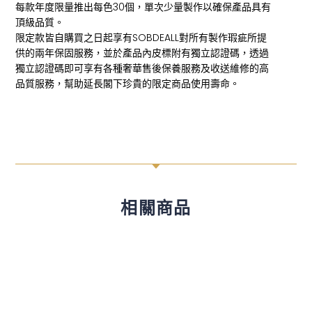
每款年度限量推出每色30個，單次少量製作以確保產品具有
頂級品質。
限定款皆自購買之日起享有SOBDEALL對所有製作瑕疵所提
供的兩年保固服務，並於產品內皮標附有獨立認證碼，透過
獨立認證碼即可享有各種奢華售後保養服務及收送維修的高
品質服務，幫助延長閣下珍貴的限定商品使用壽命。
C
相關商品