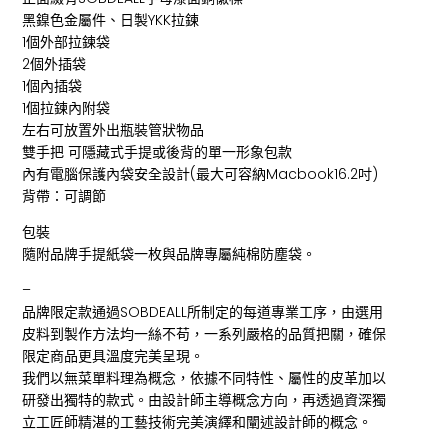
黑鎳色金屬件、日製YKK拉鍊
1個外部拉鍊袋
2個外插袋
1個內插袋
1個拉鍊內附袋
左右可放置外出瓶裝管狀物品
雙手把 可隱藏式手提或後背的單一形象包款
內有電腦保護內袋安全設計(最大可容納Macbook16.2吋)
背帶：可調節
包裝
隨附品牌手提紙袋一枚與品牌專屬純棉防塵袋。
–
品牌限定款通過SOBDEALL所制定的每道專業工序，由選用
皮料到製作方法均一絲不苟，一系列嚴格的品質把關，確保
限定商品更具溫度完美呈現。
我們以無菜單料理為概念，依據不同特性、屬性的皮革加以
研發出獨特的款式。由設計師主導概念方向，再透過資深獨
立工匠師精湛的工藝技術完美演繹和闡述設計師的概念。