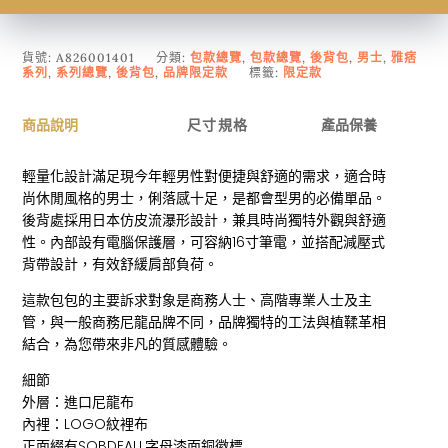
貨號:
A826001401
分類:
包款總覽
,
包款總覽
,
後背包
,
男士
,
雅痞
系列
,
系列總覽
,
後背包
,
品牌限定款
標籤:
限定款
商品說明
尺寸規格
產品保養
輕量化設計滿足現今年輕男性對便捷與舒適的需求，適合時
尚休閒風格的男士，俐落感十足，是都會型男的必備單品。
後背處採用日本仿皮流瀑形設計，兼具時尚獨特外觀與舒適
性。內部設有電腦保護層，可容納16寸筆電，並搭配減壓式
背帶設計，有效舒緩肩部負荷。
這款包包的主要訴求對象是商務人士、高階專業人士及主
管，與一般商務尼龍品牌不同，品牌獨特的工法與植鞣革相
結合，為您帶來非凡的質感體驗。
細節
外層：進口尼龍布
內裡：LOGO紋裡布
正面綴有SOBDEALL字母漆面銅徽標