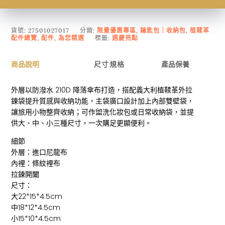
貨號:
27501027017
分類:
限量優惠專區
,
鑰匙包｜收納包
,
植鞣革
配件總覽
,
配件
,
為您精選
標籤:
週慶亮點
商品說明
尺寸規格
產品保養
外層以防潑水 210D 降落傘布打造，搭配義大利植鞣革外拉
鍊袋提升質感與收納功能，主袋廣口設計加上內部雙壁袋，
讓旅用小物整齊收納；可作盥洗化妝包或日常收納袋，並提
供大、中、小三種尺寸，一次購足更顯便利。
細節
外層：進口尼龍布
內裡：條紋裡布
拉鍊開闔
尺寸：
大22*15*4.5cm
中18*12*4.5cm
小15*10*4.5cm