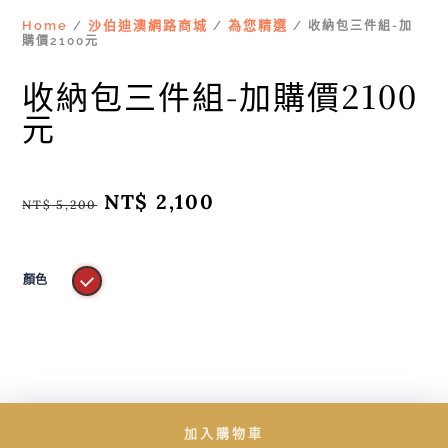
Home
沙伯迪澳網路商城
為您精選
/
/
/ 收納包三件組-加
購價2100元
收納包三件組-加購價2100
元
原
NT$
2,100
目
NT$
5,200
始
前
價
價
格：
格：
NT$ 5,200。
NT$ 2,100。
顏色
加入購物車