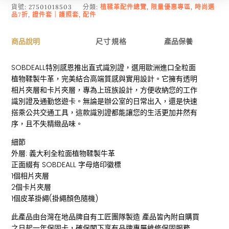
貨號:
27501018503
分類:
植鞣革配件總覽
,
限量優惠專區
,
時尚選
品7折
,
證件套｜護照套
,
配件
商品說明
尺寸規格
產品保養
SOBDEALL特別感恩推出直式識別證，選用歐洲進口全粒面
植物鞣製牛革，完美結合高端質感與實用設計。它擁有透明
相片夾層和卡片夾層，專為上班族設計，方便收納您的工作
識別證及通勤悠遊卡。無論是辦公室的日常出入，還是快速
搭乘公共交通工具，這款識別證都能讓您的生活更加井然有
序，且不失精緻品味。
細節
外層: 義大利全粒面植物鞣製牛革
正面綴有 SOBDEALL 字母烙印徽標
1個相片夾層
2個卡片夾層
1個皮革掛繩(掛繩顏色隨機)
此產品由台灣在地品牌自有工匠團隊製造 產品皆內附自購買
之日起一年保固卡，確保閣下享有品牌專屬維修保固服務