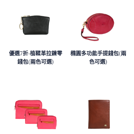
優選7折-植鞣革拉鍊零
橢圓多功能手提錢包(兩
錢包(兩色可選)
色可選)