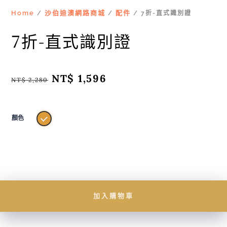
Home
沙伯迪澳網路商城
配件
/
/
/ 7折-直式識別證
7折-直式識別證
原
NT$
1,596
目
NT$
2,280
始
前
價
價
格：
格：
NT$ 2,280。
NT$ 1,596。
顏色
加入購物車