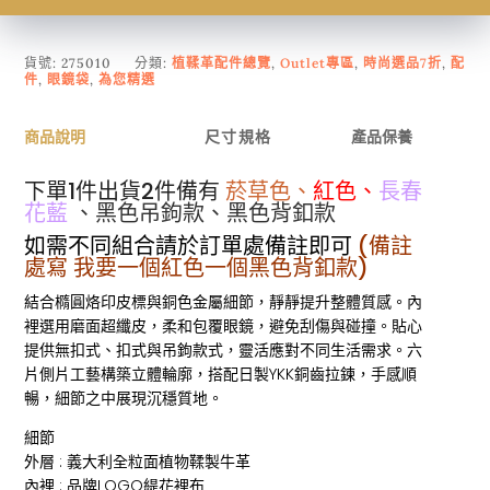
貨號:
275010
分類:
植鞣革配件總覽
,
Outlet專區
,
時尚選品7折
,
配
件
,
眼鏡袋
,
為您精選
商品說明
尺寸規格
產品保養
下單1件出貨2件備有
菸草色、
紅色、
長春
花藍
、黑色吊鉤款、黑色背釦款
如需不同組合請於訂單處備註即可
(備註
處寫 我要一個紅色一個
黑色背釦款)
結合橢圓烙印皮標與銅色金屬細節，靜靜提升整體質感。內
裡選用磨面超纖皮，柔和包覆眼鏡，避免刮傷與碰撞。貼心
提供無扣式、扣式與吊鉤款式，靈活應對不同生活需求。六
片側片工藝構築立體輪廓，搭配日製YKK銅齒拉鍊，手感順
暢，細節之中展現沉穩質地。
細節
外層 : 義大利全粒面植物鞣製牛革
內裡 : 品牌LOGO緹花裡布