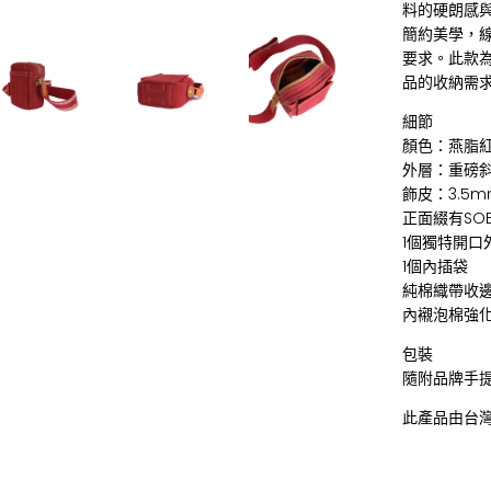
料的硬朗感
簡約美學，
要求。此款
品的收納需
細節
顏色：燕脂紅
外層：重磅
飾皮：3.5
正面綴有SO
1個獨特開口
1個內插袋
純棉織帶收
內襯泡棉強
包裝
隨附品牌手
此產品由台