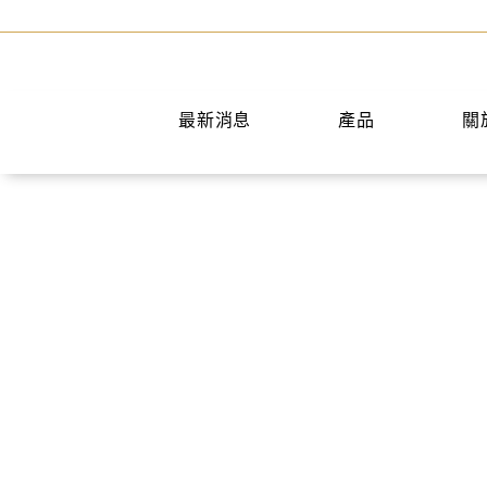
最新消息
產品
關
手提包
短夾
兩用包
中夾
斜背包
長夾
後背包
名片夾
水桶包
零錢包
肩背包
公事包
旅行袋