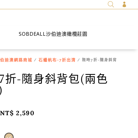

SOBDEALL沙伯迪澳橄欖莊園
伯迪澳網路商城
石蠟帆布-7折出清
/
/ 限時7折-隨身斜背
)
7折-隨身斜背包(兩色
)
原
NT$
2,590
目
始
前
價
價
格：
格：
NT$ 3,700。
NT$ 2,590。