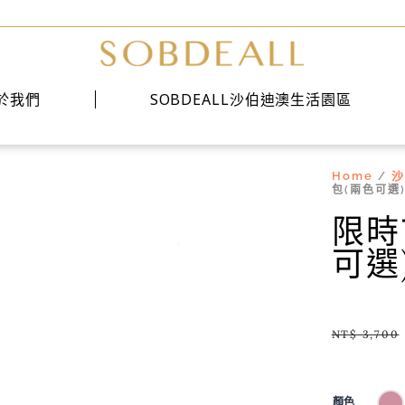
於我們
SOBDEALL沙伯迪澳生活園區
Home
沙
/
經典系列
包(兩色可選
時尚系列
限時
雅痞系列
可選
NT$
3,700
顏色