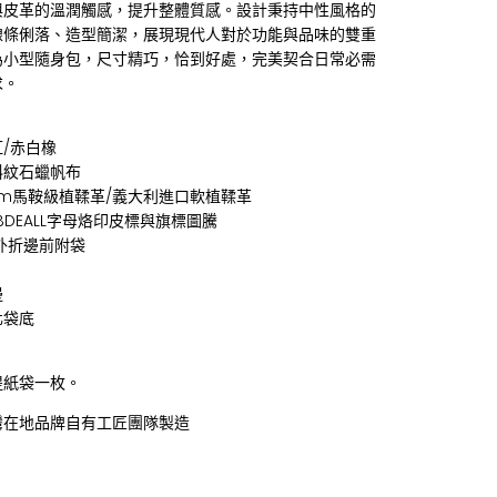
與皮革的溫潤觸感，提升整體質感。設計秉持中性風格的
線條俐落、造型簡潔，展現現代人對於功能與品味的雙重
為小型隨身包，尺寸精巧，恰到好處，完美契合日常必需
求。
/赤白橡
斜紋石蠟帆布
mm馬鞍級植鞣革/義大利進口軟植鞣革
BDEALL字母烙印皮標與旗標圖騰
外折邊前附袋
邊
化袋底
提紙袋一枚。
灣在地品牌自有工匠團隊製造