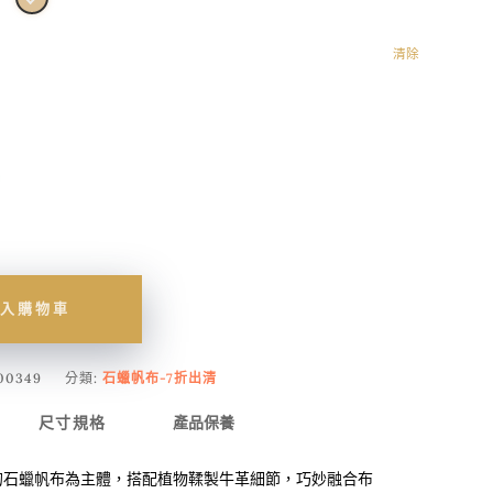
清除
入購物車
00349
分類:
石蠟帆布-7折出清
尺寸規格
產品保養
的石蠟帆布為主體，搭配植物鞣製牛革細節，巧妙融合布