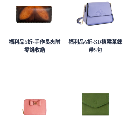
福利品6折-手作長夾附
福利品6折-SD植鞣革鍊
零錢收納
帶S包