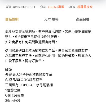
貨號:
620401013301
分類:
Outlet專區
標籤:
植鞣革皮夾
商品說明
尺寸規格
產品保養
此產品為展示福利品，有些許展示痕跡。皆由小編把關實拍
照片，6折特惠不另提供退換貨服務。
如對商品有任何疑問歡迎留言詢問。
選用歐洲進口全粒面植物鞣製牛革，由自家工匠團隊製作，
以精湛工藝與工法，成就經久耐用。簡約輕薄款，輕鬆收入
口袋不厚重，隨身好攜帶。
細節
外層:義大利全粒面植物鞣製牛革
內裡:品牌LOGO緹花裡布
正面綴有 SOBDEALL 字母銅徽標
2個鈔票層
6個卡片夾層
2個內插袋