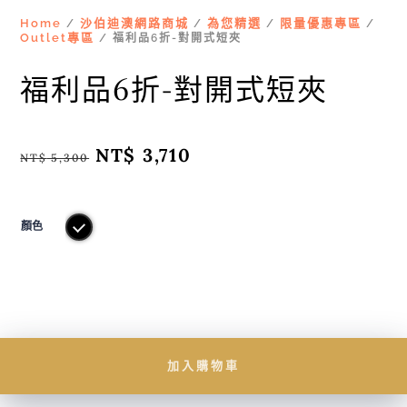
Home
沙伯迪澳網路商城
為您精選
限量優惠專區
/
/
/
/
Outlet專區
/ 福利品6折-對開式短夾
福利品6折-對開式短夾
原
NT$
3,710
目
NT$
5,300
始
前
價
價
格：
格：
NT$ 5,300。
NT$ 3,710。
顏色
加入購物車