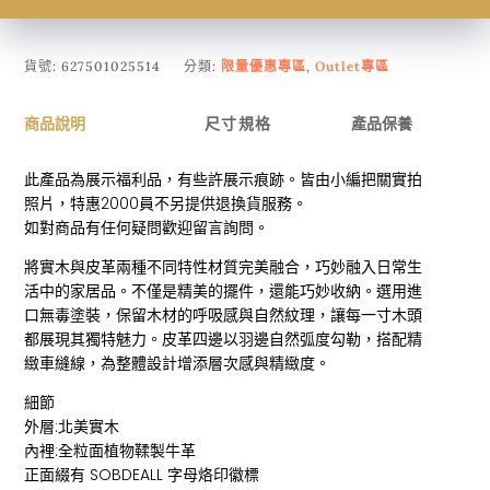
貨號:
627501025514
分類:
限量優惠專區
,
Outlet專區
商品說明
尺寸規格
產品保養
此產品為展示福利品，有些許展示痕跡。皆由小編把關實拍
照片，特惠2000員不另提供退換貨服務。
如對商品有任何疑問歡迎留言詢問。
將實木與皮革兩種不同特性材質完美融合，巧妙融入日常生
活中的家居品。不僅是精美的擺件，還能巧妙收納。選用進
口無毒塗裝，保留木材的呼吸感與自然紋理，讓每一寸木頭
都展現其獨特魅力。皮革四邊以羽邊自然弧度勾勒，搭配精
緻車縫線，為整體設計增添層次感與精緻度。
細節
外層:北美實木
內裡:全粒面植物鞣製牛革
正面綴有 SOBDEALL 字母烙印徽標