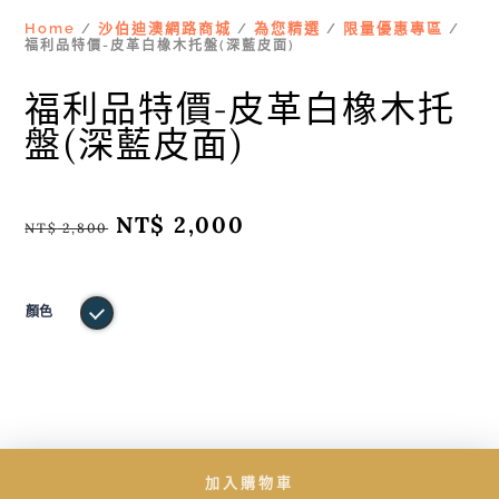
Home
沙伯迪澳網路商城
為您精選
限量優惠專區
/
/
/
/
福利品特價-皮革白橡木托盤(深藍皮面)
福利品特價-皮革白橡木托
盤(深藍皮面)
原
NT$
2,000
目
NT$
2,800
始
前
價
價
格：
格：
NT$ 2,800。
NT$ 2,000。
顏色
加入購物車