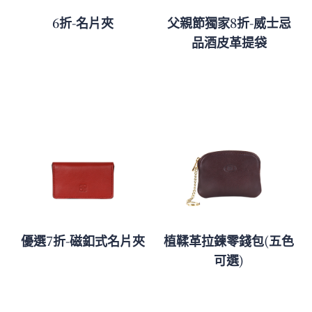
6折-名片夾
父親節獨家8折-威士忌
品酒皮革提袋
優選7折-磁釦式名片夾
植鞣革拉鍊零錢包(五色
可選)