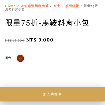
Home
沙伯迪澳網路商城
女士
系列總覽
/
/
/
/ 限量75折-
馬鞍斜背小包
限量75折-馬鞍斜背小包
原
NT$
9,000
目
NT$
12,000
始
前
價
價
格：
格：
NT$ 12,000。
NT$ 9,000。
顏色
加入購物車