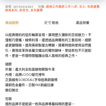
貨號:
20701014202
分類:
經典之作最終入手75折
,
女士
,
包款總覽
,
經典系列
,
斜背包
,
系列總覽
商品說明
尺寸規格
產品保養
以經典簡約的弧形輪廓呈現，展現歷久彌新的百搭魅力。不
僅輕巧便攜，線條利落，還透過品牌獨有的工藝技術，細節
處更顯精緻。選用黃銅製復古轉鎖，隨著時間與使用自然舊
化，展現皮革與金屬交織出的獨特韻味，使這款包不只是配
件，更是一件隨時間醞釀出個人風格的經典之作。
細節
外層：義大利全粒面植物鞣製牛革
內裡：品牌LOGO緹花裡布
正面綴有SOBDEALL字母經典銅徽標
霧銅色金屬件、日製YKK銅齒拉鍊
鎖扣開合
包裝
隨附品牌手提紙袋一枚與品牌專屬純棉防塵袋。