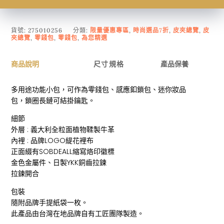
貨號:
275010256
分類:
限量優惠專區
,
時尚選品7折
,
皮夾總覽
,
皮
夾總覽
,
零錢包
,
零錢包
,
為您精選
商品說明
尺寸規格
產品保養
多用途功能小包，可作為零錢包、感應釦鎖包、迷你妝品
包，鎖圈長鏈可結掛鑰匙。
細節
外層 : 義大利全粒面植物鞣製牛革
內裡 : 品牌LOGO緹花裡布
正面綴有SOBDEALL縮寫烙印徽標
金色金屬件、日製YKK銅齒拉鍊
拉鍊開合
包裝
隨附品牌手提紙袋一枚。
此產品由台灣在地品牌自有工匠團隊製造。