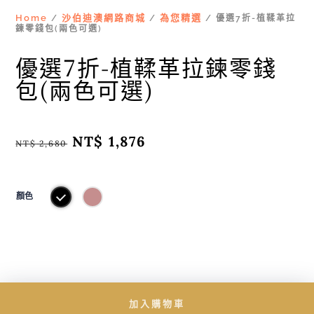
Home
沙伯迪澳網路商城
為您精選
/
/
/ 優選7折-植鞣革拉
鍊零錢包(兩色可選)
優選7折-植鞣革拉鍊零錢
包(兩色可選)
原
NT$
1,876
目
NT$
2,680
始
前
價
價
格：
格：
NT$ 2,680。
NT$ 1,876。
顏色
加入購物車