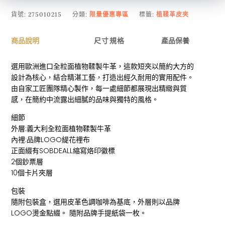
貨號:
275010215
分類:
限量優惠專區
標籤:
植鞣革皮夾
商品說明
尺寸規格
產品保養
選用歐洲進口全粒面植物鞣製牛革，這款短夾以簡約大方的
設計為核心，結合精湛工藝，打造出經久耐用的實用配件。
由自家工匠團隊精心製作，每一處細節都展現出精緻與質
感，在簡約中流露出細膩的品味與獨特的風格。
細節
外層:義大利全粒面植物鞣製牛革
內裡:品牌LOGO緹花裡布
正面綴有SOBDEALL縮寫烙印徽標
2個鈔票層
10個卡片夾層
包裝
隨附包裝盒，選用皮革色調咖啡為基底，外層則以品牌
LOGO燙金點綴。 隨附品牌手提紙袋一枚。