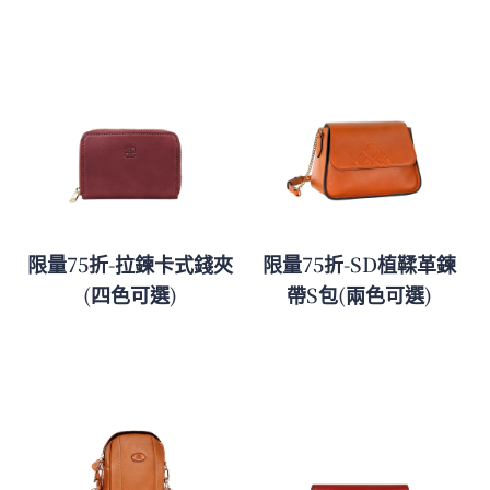
限量75折-拉鍊卡式錢夾
限量75折-SD植鞣革鍊
(四色可選)
帶S包(兩色可選)