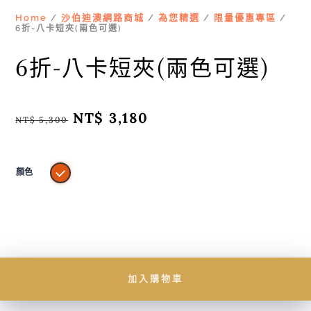
Home
沙伯迪澳網路商城
為您精選
限量優惠專區
/
/
/
/
6折-八卡短夾(兩色可選)
6折-八卡短夾(兩色可選)
原
NT$
3,180
目
NT$
5,300
始
前
價
價
格：
格：
NT$ 5,300。
NT$ 3,180。
顏色
加入購物車