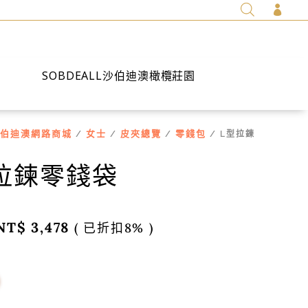

SOBDEALL沙伯迪澳橄欖莊園
伯迪澳網路商城
女士
皮夾總覽
零錢包
/
/
/
/ L型拉鍊
拉鍊零錢袋
NT$
3,478
( 已折扣8% )