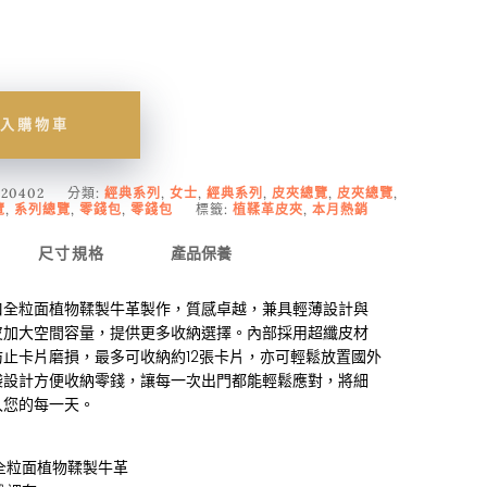
入購物車
020402
分類:
經典系列
,
女士
,
經典系列
,
皮夾總覽
,
皮夾總覽
,
覽
,
系列總覽
,
零錢包
,
零錢包
標籤:
植鞣革皮夾
,
本月熱銷
尺寸規格
產品保養
口全粒面植物鞣製牛革製作，質感卓越，兼具輕薄設計與
皮加大空間容量，提供更多收納選擇。內部採用超纖皮材
止卡片磨損，最多可收納約12張卡片，亦可輕鬆放置國外
袋設計方便收納零錢，讓每一次出門都能輕鬆應對，將細
入您的每一天。
全粒面植物鞣製牛革