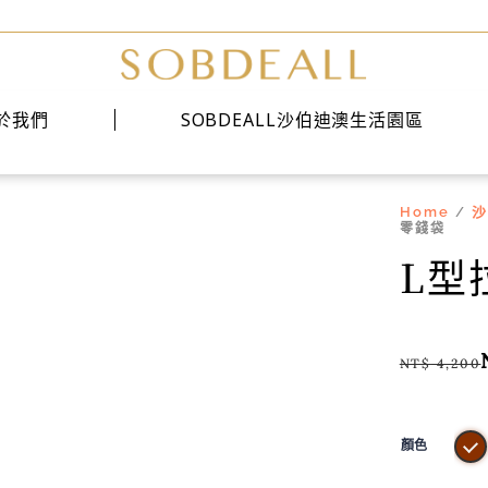
於我們
SOBDEALL沙伯迪澳生活園區
Home
沙
/
經典系列
零錢袋
時尚系列
L型
雅痞系列
NT$
4,200
顏色