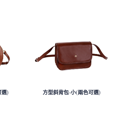
選)
方型斜背包-小(兩色可選)