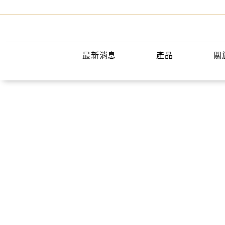
最新消息
產品
關
手提包
短夾
兩用包
中夾
斜背包
長夾
後背包
名片夾
水桶包
零錢包
肩背包
公事包
旅行袋