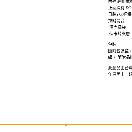
內裡:超細纖
正面綴有 SO
日製YKK銅
拉鏈開合
1個內插袋
1個卡片夾層
包裝
隨附包裝盒
綴。 隨附品
此產品由台
年保固卡，
C