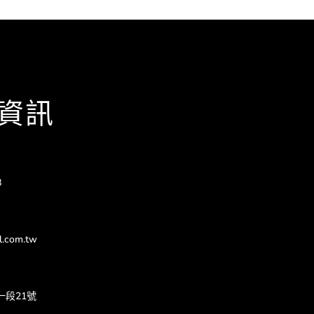
資訊
8
l.com.tw
一段21號