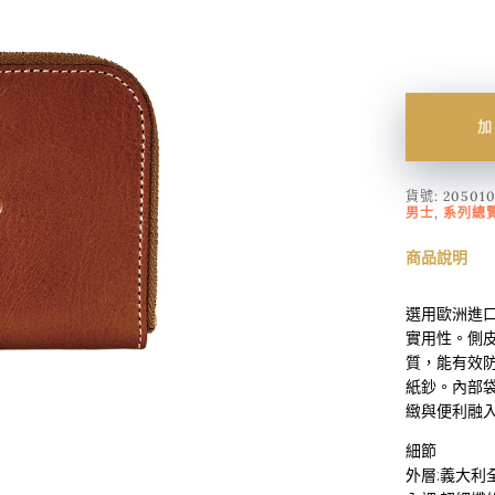
加
貨號:
20501
男士
,
系列總
商品說明
選用歐洲進
實用性。側
質，能有效防
紙鈔。內部
緻與便利融
細節
外層:義大利