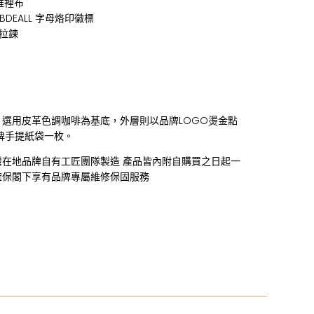
維裡布
BDEALL 字母烙印徽標
齒拉鍊
，選用皮革色調咖啡為基底，外層則以品牌LOGO燙金點
牌手提紙袋一枚。
灣在地品牌自有工匠團隊製造 產品皆內附自購買之日起一
確保閣下享有品牌專屬維修保固服務