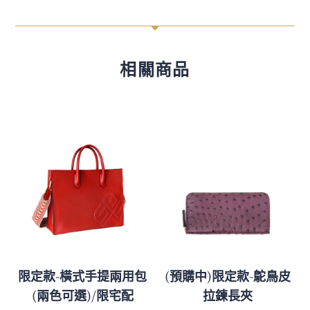
C
相關商品
限定款-橫式手提兩用包
(預購中)限定款-鴕鳥皮
(兩色可選)/限宅配
拉鍊長夾