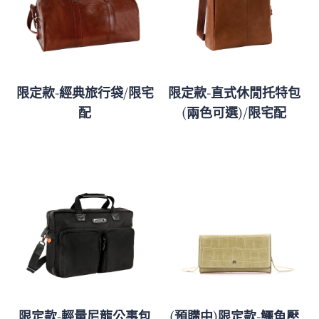
限定款-經典旅行袋/限宅
限定款-直式休閒托特包
配
(兩色可選)/限宅配
限定款-輕量尼龍公事包
(預購中)限定款-鱷魚壓