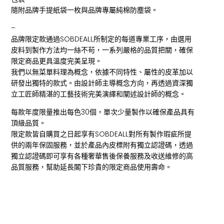
隨附品牌手提紙袋一枚與品牌專屬純棉防塵袋。
–
品牌限定款通過SOBDEALL所制定的每道專業工序，由選用
皮料到製作方法均一絲不苟，一系列嚴格的品質把關，確保
限定商品更具溫度完美呈現。
我們以無菜單料理為概念，依據不同特性、屬性的皮革加以
研發出獨特的款式。由設計師主導概念方向，再透過資深獨
立工匠師精湛的工藝技術完美演繹和闡述設計師的概念。
每款年度限量推出每色30個，單次少量製作以確保產品具有
頂級品質。
限定款皆自購買之日起享有SOBDEALL對所有製作瑕疵所提
供的兩年保固服務，並於產品內皮標附有獨立認證碼，透過
獨立認證碼即可享有各種奢華售後保養服務及收送維修的高
品質服務，幫助延長閣下珍貴的限定商品使用壽命。