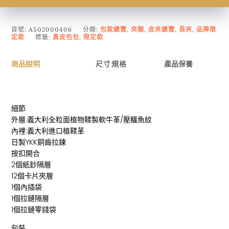
貨號:
A502000406
分類:
包款總覽
,
夾類
,
皮夾總覽
,
長夾
,
品牌限
定款
標籤:
真皮包包
,
限定款
商品說明
尺寸規格
產品保養
細節
外層:義大利全粒面植物鞣製軟牛革/壓鱷魚紋
內裡:義大利進口植鞣革
日製YKK銅齒拉鍊
按扣開合
2個紙鈔隔層
12個卡片夾層
1個內插袋
1個拉鏈隔層
1個拉鏈零錢袋
包裝