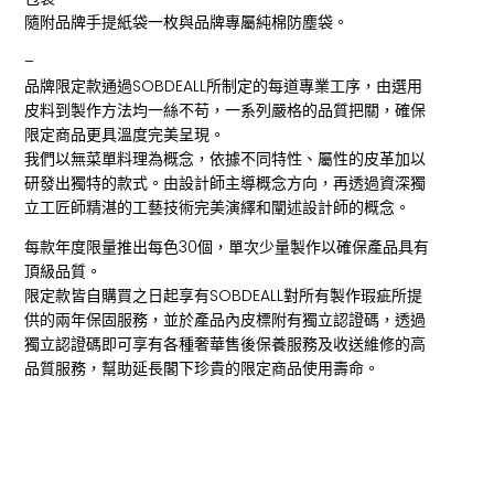
隨附品牌手提紙袋一枚與品牌專屬純棉防塵袋。
–
品牌限定款通過SOBDEALL所制定的每道專業工序，由選用
皮料到製作方法均一絲不苟，一系列嚴格的品質把關，確保
限定商品更具溫度完美呈現。
我們以無菜單料理為概念，依據不同特性、屬性的皮革加以
研發出獨特的款式。由設計師主導概念方向，再透過資深獨
立工匠師精湛的工藝技術完美演繹和闡述設計師的概念。
每款年度限量推出每色30個，單次少量製作以確保產品具有
頂級品質。
限定款皆自購買之日起享有SOBDEALL對所有製作瑕疵所提
供的兩年保固服務，並於產品內皮標附有獨立認證碼，透過
獨立認證碼即可享有各種奢華售後保養服務及收送維修的高
品質服務，幫助延長閣下珍貴的限定商品使用壽命。