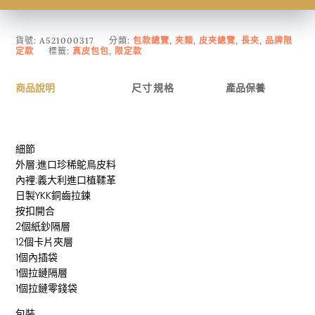
貨號:
A521000317
分類:
包款總覽
,
夾類
,
皮夾總覽
,
長夾
,
品牌限
定款
標籤:
真皮包包
,
限定款
商品說明
尺寸規格
產品保養
細節
外層:進口珍稀鴕鳥皮料
內裡:義大利進口植鞣革
日製YKK銅齒拉鍊
按扣開合
2個紙鈔隔層
12個卡片夾層
1個內插袋
1個拉鏈隔層
1個拉鏈零錢袋
包裝