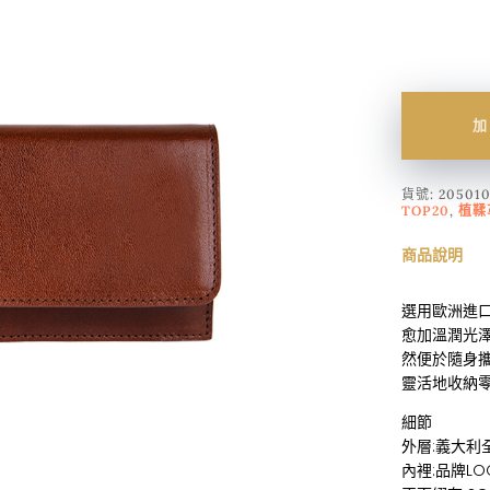
加
貨號:
205010
TOP20
,
植鞣
商品說明
選用歐洲進
愈加溫潤光
然便於隨身
靈活地收納
細節
外層:義大利
內裡:品牌L