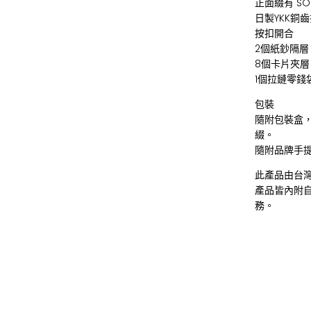
正面綴有 SO
日製YKK銅
按扣開合
2個紙鈔隔層
8個卡片夾層
1個拉鏈零錢
包裝
隨附包裝盒
綴。
隨附品牌手
此產品由台
產品皆內附
務。