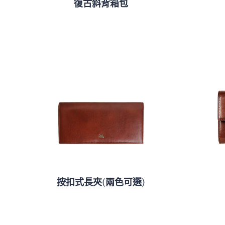
復古斜背箱包
按扣式長夾(兩色可選)