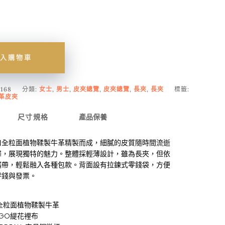
入購物車
168
分類:
女士
,
男士
,
皮夾總覽
,
皮夾總覽
,
長夾
,
長夾
標籤:
革皮夾
尺寸規格
產品保養
口全粒面植物鞣製牛革精製而成，細膩的皮質隨時間流逝
澤，展現獨特的魅力。整體採輕薄設計，雖為長夾，但依
攜帶，輕鬆融入各種包款。背面設有拉鍊式零錢袋，方便
零錢與發票。
全粒面植物鞣製牛革
OGO緹花裡布