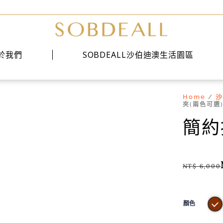
於我們
SOBDEALL沙伯迪澳生活園區
Home
沙
/
經典系列
夾(兩色可選
時尚系列
簡約
雅痞系列
NT$
6,000
顏色