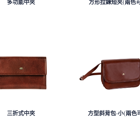
多功能中夾
方形拉鍊短夾(兩色可
三折式中夾
方型斜背包-小(兩色