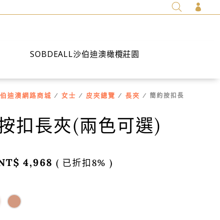

SOBDEALL沙伯迪澳橄欖莊園
伯迪澳網路商城
女士
皮夾總覽
長夾
/
/
/
/ 簡約按扣長
)
按扣長夾(兩色可選)
NT$
4,968
( 已折扣8% )