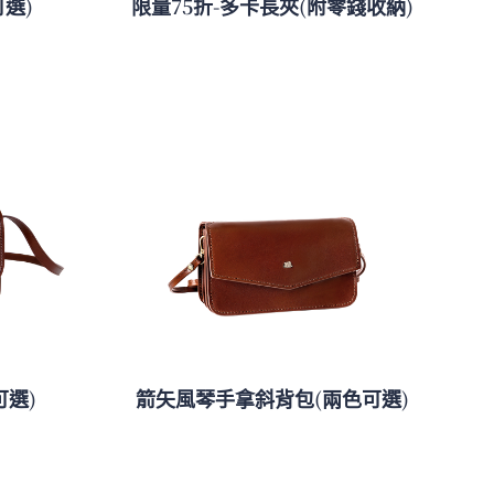
選)
限量75折-多卡長夾(附零錢收納)
可選)
箭矢風琴手拿斜背包(兩色可選)