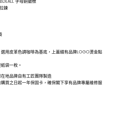
BDEALL 字母銅徽標
齒拉鍊
袋
，選用皮革色調咖啡為基底，上蓋綴有品牌LOGO燙金點
提紙袋一枚。
灣在地品牌自有工匠團隊製造
自購買之日起一年保固卡，確保閣下享有品牌專屬維修服