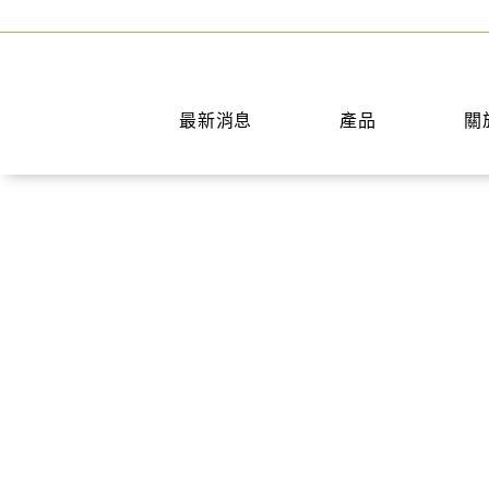
最新消息
產品
關
手提包
短夾
兩用包
中夾
斜背包
長夾
後背包
名片夾
水桶包
零錢包
肩背包
公事包
旅行袋