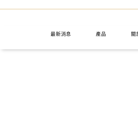
最新消息
產品
關
手提包
短夾
兩用包
中夾
斜背包
長夾
後背包
名片夾
水桶包
零錢包
肩背包
公事包
旅行袋