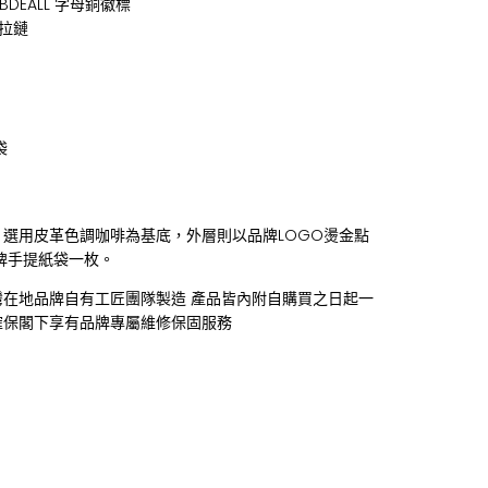
BDEALL 字母銅徽標
齒拉鏈
袋
，選用皮革色調咖啡為基底，外層則以品牌LOGO燙金點
牌手提紙袋一枚。
灣在地品牌自有工匠團隊製造 產品皆內附自購買之日起一
確保閣下享有品牌專屬維修保固服務