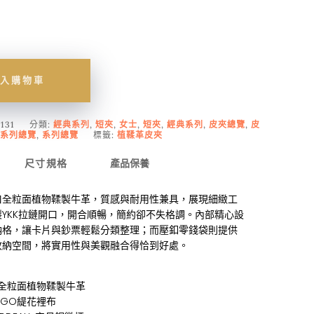
入購物車
131
分類:
經典系列
,
短夾
,
女士
,
短夾
,
經典系列
,
皮夾總覽
,
皮
系列總覽
,
系列總覽
標籤:
植鞣革皮夾
尺寸規格
產品保養
口全粒面植物鞣製牛革，質感與耐用性兼具，展現細緻工
YKK拉鏈開口，開合順暢，簡約卻不失格調。內部精心設
納格，讓卡片與鈔票輕鬆分類整理；而壓釦零錢袋則提供
收納空間，將實用性與美觀融合得恰到好處。
利全粒面植物鞣製牛革
OGO緹花裡布