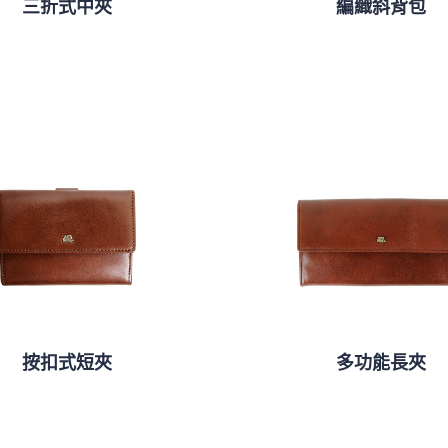
三折式中夾
編織斜背包
按扣式短夾
多功能長夾