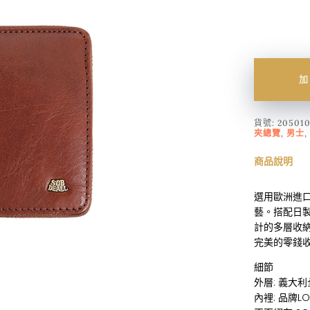
加
貨號:
205010
夾總覽
,
男士
,
商品說明
選用歐洲進
藝。搭配日製
計的多層收
完美的零錢
細節
外層: 義大
內裡: 品牌L