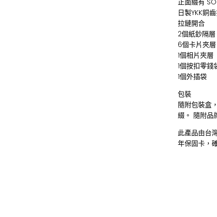
正面綴有 SO
日製YKK銅
拉鏈開合
2個紙鈔隔層
6個卡片夾層
1個相片夾層
1個按扣零錢
1個外插袋
包裝
隨附包裝盒
綴。 隨附品
此產品由台
年保固卡，