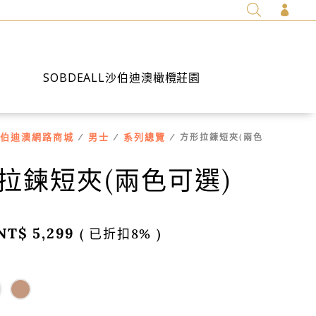

SOBDEALL沙伯迪澳橄欖莊園
伯迪澳網路商城
男士
系列總覽
/
/
/ 方形拉鍊短夾(兩色
拉鍊短夾(兩色可選)
NT$
5,299
( 已折扣8% )