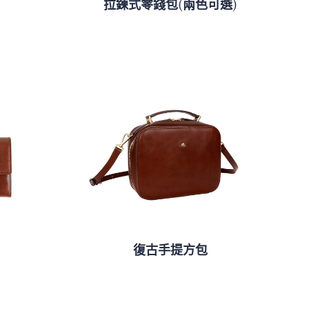
拉鍊式零錢包(兩色可選)
復古手提方包