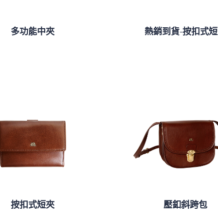
多功能中夾
熱銷到貨-按扣式
按扣式短夾
壓釦斜跨包