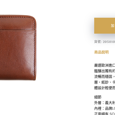
加
貨號:
20501
商品說明
嚴選歐洲進
醞釀出獨有的
流暢而穩固
層，紙鈔、
體設計輕便
細節
外層：義大
內裡：品牌L
正面綴有 SO