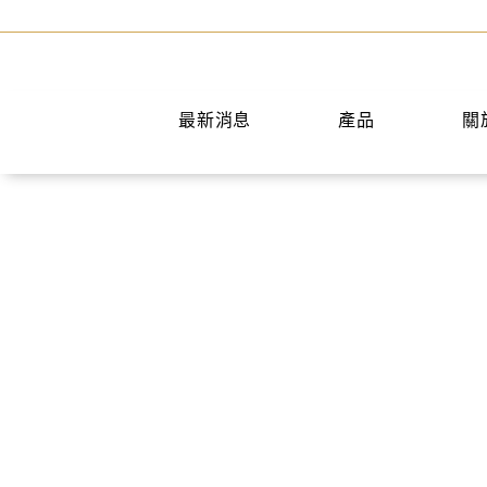
最新消息
產品
關
手提包
短夾
兩用包
中夾
斜背包
長夾
後背包
名片夾
水桶包
零錢包
肩背包
公事包
旅行袋