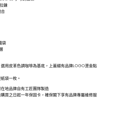
齒拉鍊
開合
錢袋
層
，選用皮革色調咖啡為基底，上蓋綴有品牌LOGO燙金點
提紙袋一枚。
灣在地品牌自有工匠團隊製造
自購買之日起一年保固卡，確保閣下享有品牌專屬維修服