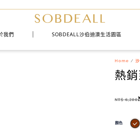
於我們
SOBDEALL沙伯迪澳生活園區
Home
沙
/
經典系列
熱銷
時尚系列
雅痞系列
NT$
6,200
顏色