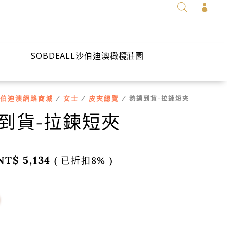

SOBDEALL沙伯迪澳橄欖莊園
伯迪澳網路商城
女士
皮夾總覽
/
/
/ 熱銷到貨-拉鍊短夾
到貨-拉鍊短夾
NT$
5,134
( 已折扣8% )