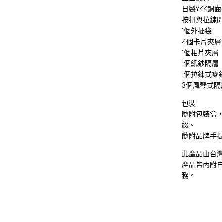
日製YKK銅
按扣與拉鍊
1個外插袋
4個卡片夾層
1個相片夾層
1個紙鈔隔層
1個拉鍊式零
3個風琴式隔
包裝
隨附包裝盒
綴。
隨附品牌手
此產品由台
產品皆內附
務。