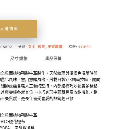
入購物車
008802
分類:
女士
,
短夾
,
皮夾總覽
標籤:
TOP20
尺寸規格
產品保養
口全粒面植物鞣製牛革製作，天然紋理與溫潤色澤隨時間
舊化風味，愈用愈顯風格。搭載日製YKK銅齒拉鍊，開闔
，細節處蘊含職人工藝的堅持。內部結構巧妙配置多樣格
卡片與零錢各就其位，小巧身形中蘊藏豐富收納機能。整
而不失質感，是長年備受喜愛的熱銷經典款。
利全粒面植物鞣製牛革
OGO緹花裡布
BDEALL 字母銅徽標