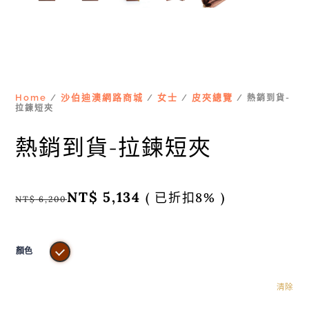
Home
沙伯迪澳網路商城
女士
皮夾總覽
/
/
/
/ 熱銷到貨-
拉鍊短夾
熱銷到貨-拉鍊短夾
NT$
5,134
( 已折扣8% )
NT$
6,200
顏色
清除