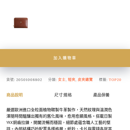
加入購物車
貨號:
20501008802
分類:
女士
,
短夾
,
皮夾總覽
標籤:
TOP20
商品說明
尺寸規格
產品保養
嚴選歐洲進口全粒面植物鞣製牛革製作，天然紋理與溫潤色
澤隨時間醞釀出獨有的舊化風味，愈用愈顯風格。搭載日製
YKK銅齒拉鍊，開闔流暢而穩固，細節處蘊含職人工藝的堅
持。內部結構巧妙配置多樣格層，紙鈔、卡片與零錢各就其