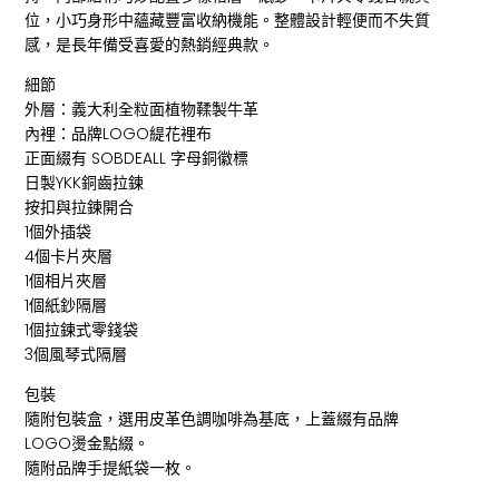
位，小巧身形中蘊藏豐富收納機能。整體設計輕便而不失質
感，是長年備受喜愛的熱銷經典款。
細節
外層：義大利全粒面植物鞣製牛革
內裡：品牌LOGO緹花裡布
正面綴有 SOBDEALL 字母銅徽標
日製YKK銅齒拉鍊
按扣與拉鍊開合
1個外插袋
4個卡片夾層
1個相片夾層
1個紙鈔隔層
1個拉鍊式零錢袋
3個風琴式隔層
包裝
隨附包裝盒，選用皮革色調咖啡為基底，上蓋綴有品牌
LOGO燙金點綴。
隨附品牌手提紙袋一枚。