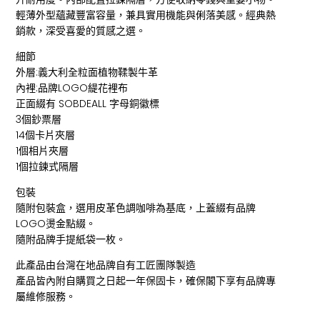
輕薄外型蘊藏豐富容量，兼具實用機能與俐落美感。經典熱
銷款，深受喜愛的質感之選。
細節
外層:義大利全粒面植物鞣製牛革
內裡:品牌LOGO緹花裡布
正面綴有 SOBDEALL 字母銅徽標
3個鈔票層
14個卡片夾層
1個相片夾層
1個拉鍊式隔層
包裝
隨附包裝盒，選用皮革色調咖啡為基底，上蓋綴有品牌
LOGO燙金點綴。
隨附品牌手提紙袋一枚。
此產品由台灣在地品牌自有工匠團隊製造
產品皆內附自購買之日起一年保固卡，確保閣下享有品牌專
屬維修服務。