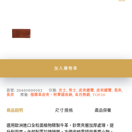
清除
加入購物車
貨號:
20401000102
分類:
女士
,
男士
,
皮夾總覽
,
皮夾總覽
,
長夾
,
長夾
標籤:
植鞣革皮夾，附零錢收納
,
本月熱銷
,
TOP20
商品說明
尺寸規格
產品保養
選用歐洲進口全粒面植物鞣製牛革，鈔票夾層加厚處理，提
升耐用度。內部配置拉鍊隔層，方便收納零錢與重要小物。