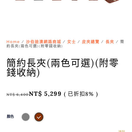
Home
沙伯迪澳網路商城
女士
皮夾總覽
長夾
/
/
/
/
/ 簡
約長夾(兩色可選)(附零錢收納)
簡約長夾(兩色可選)(附零
錢收納)
NT$
5,299
( 已折扣8% )
NT$
6,400
顏色