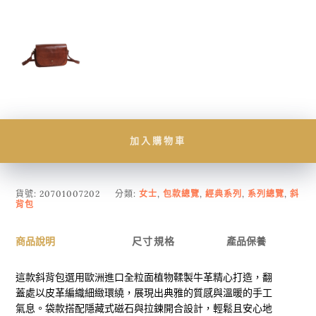
加入購物車
貨號:
20701007202
分類:
女士
,
包款總覽
,
經典系列
,
系列總覽
,
斜
背包
商品說明
尺寸規格
產品保養
這款斜背包選用歐洲進口全粒面植物鞣製牛革精心打造，翻
蓋處以皮革編織細緻環繞，展現出典雅的質感與溫暖的手工
氣息。袋款搭配隱藏式磁石與拉鍊開合設計，輕鬆且安心地