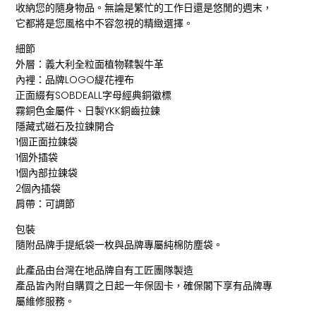
收納您的隨身物品。無論是繁忙的工作日還是悠閒的週末，
它都將是您風格中不容忽視的精緻選擇。
細節
外層：義大利全粒面植物鞣製牛革
內裡：品牌LOGO緹花裡布
正面綴有SOBDEALL字母經典銅徽標
霧銅色金屬件、日製YKK銅齒拉鍊
隱藏式磁石及拉鍊開合
1個正面拉鍊袋
1個外插袋
1個內部拉鍊袋
2個內插袋
肩帶：可調節
包裝
隨附品牌手提紙袋一枚與品牌專屬純棉防塵袋。
此產品由台灣在地品牌自有工匠團隊製造
產品皆內附自購買之日起一年保固卡，確保閣下享有品牌專
屬維修服務。