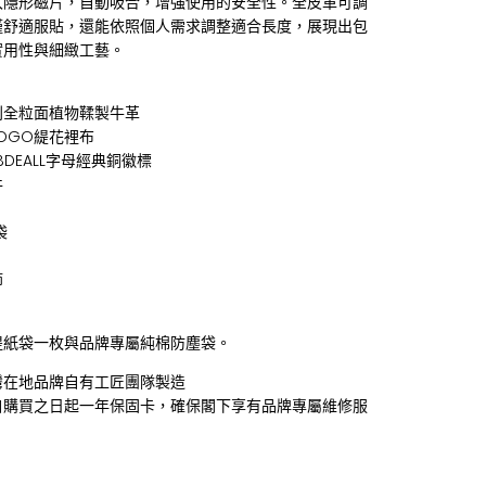
入隱形磁片，自動吸合，增強使用的安全性。全皮革可調
僅舒適服貼，還能依照個人需求調整適合長度，展現出包
實用性與細緻工藝。
利全粒面植物鞣製牛革
OGO緹花裡布
BDEALL字母經典銅徽標
件
袋
節
提紙袋一枚與品牌專屬純棉防塵袋。
灣在地品牌自有工匠團隊製造
自購買之日起一年保固卡，確保閣下享有品牌專屬維修服