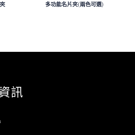
短夾
多功能名片夾(兩色可選)
資訊
8