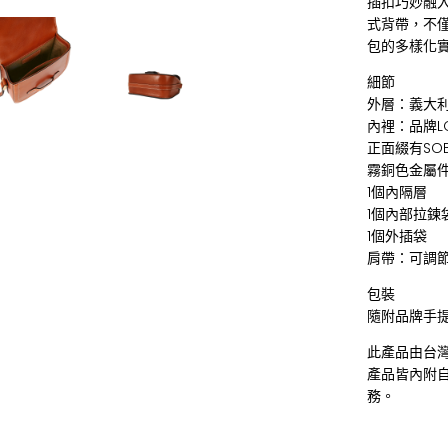
插扣巧妙融
式背帶，不
包的多樣化
細節
外層：義大
內裡：品牌L
正面綴有SO
霧銅色金屬
1個內隔層
1個內部拉鍊
1個外插袋
肩帶：可調
包裝
隨附品牌手
此產品由台
產品皆內附
務。