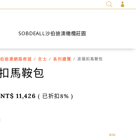

SOBDEALL沙伯迪澳橄欖莊園
伯迪澳網路商城
女士
系列總覽
/
/
/ 皮插扣馬鞍包
扣馬鞍包
NT$
11,426
( 已折扣8% )
0
清除