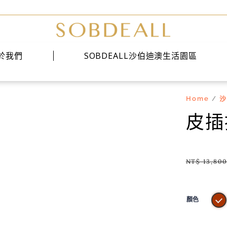
於我們
SOBDEALL沙伯迪澳生活園區
Home
沙
/
經典系列
皮插
時尚系列
雅痞系列
NT$
13,80
顏色