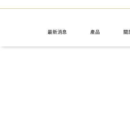
最新消息
產品
關
手提包
短夾
兩用包
中夾
斜背包
長夾
後背包
名片夾
水桶包
零錢包
肩背包
公事包
旅行袋