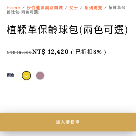
Home
沙伯迪澳網路商城
女士
系列總覽
/
/
/
/ 植鞣革保
齡球包(兩色可選)
植鞣革保齡球包(兩色可選)
NT$
12,420
( 已折扣8% )
NT$
15,000
顏色
加入購物車