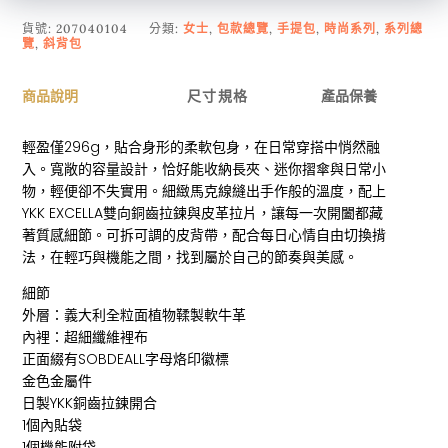
貨號:
207040104
分類:
女士
,
包款總覽
,
手提包
,
時尚系列
,
系列總
覽
,
斜背包
商品說明
尺寸規格
產品保養
輕盈僅296g，貼合身形的柔軟包身，在日常穿搭中悄然融
入。寬敞的容量設計，恰好能收納長夾、迷你摺傘與日常小
物，輕便卻不失實用。細緻馬克線縫出手作般的溫度，配上
YKK EXCELLA雙向銅齒拉鍊與皮革拉片，讓每一次開闔都藏
著質感細節。可拆可調的皮背帶，配合每日心情自由切換揹
法，在輕巧與機能之間，找到屬於自己的節奏與美感。
細節
外層：義大利全粒面植物鞣製軟牛革
內裡：超細纖維裡布
正面綴有SOBDEALL字母烙印徽標
金色金屬件
日製YKK銅齒拉鍊開合
1個內貼袋
1個機能附袋