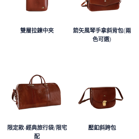
雙層拉鍊中夾
箭矢風琴手拿斜背包(兩
色可選)
限定款-經典旅行袋/限宅
壓釦斜跨包
配