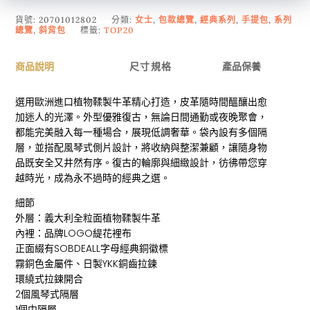
貨號:
20701012802
分類:
女士
,
包款總覽
,
經典系列
,
手提包
,
系列
總覽
,
斜背包
標籤:
TOP20
商品說明
尺寸規格
產品保養
選用歐洲進口植物鞣製牛革精心打造，皮革隨時間醞釀出愈
加迷人的光澤。外型優雅復古，無論日間通勤或夜晚聚會，
都能完美融入每一種場合，展現低調奢華。袋內設有多個隔
層，並搭配風琴式側片設計，將收納與整潔兼顧，讓隨身物
品既安全又井然有序。復古的輪廓與細緻設計，彷彿帶您穿
越時光，成為永不過時的經典之選。
細節
外層：義大利全粒面植物鞣製牛革
內裡：品牌LOGO緹花裡布
正面綴有SOBDEALL字母經典銅徽標
霧銅色金屬件、日製YKK銅齒拉鍊
環繞式拉鍊開合
2個風琴式隔層
1個中隔層