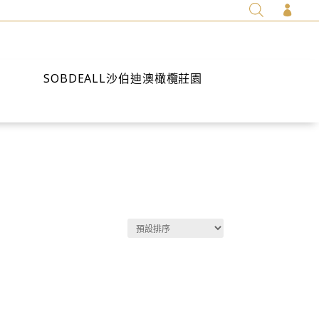

SOBDEALL沙伯迪澳橄欖莊園