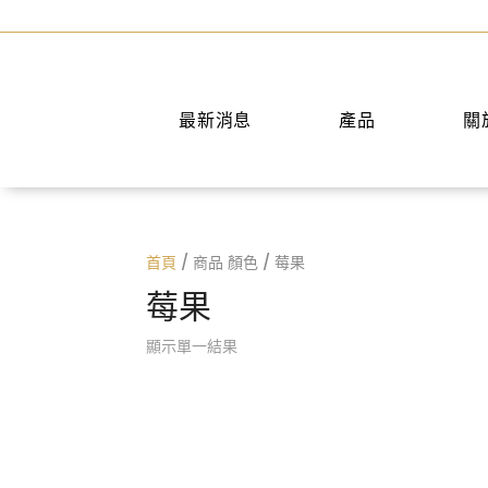
最新消息
產品
關
手提包
短夾
兩用包
中夾
首頁
/ 商品 顏色 / 莓果
斜背包
長夾
莓果
後背包
名片夾
水桶包
零錢包
顯示單一結果
肩背包
公事包
旅行袋