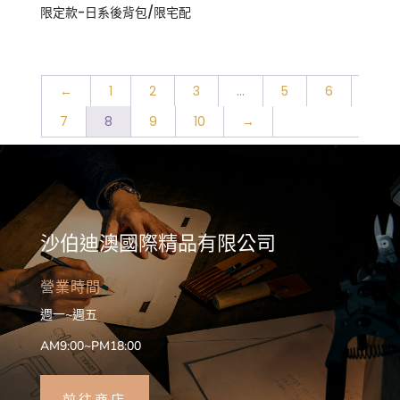
限定款-日系後背包/限宅配
←
1
2
3
...
5
6
7
8
9
10
→
沙伯迪澳國際精品有限公司
營業時間
週一~週五
AM9:00~PM18:00
前往商店