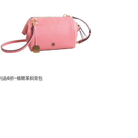
利品6折-植鞣革斜背包