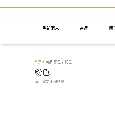
最新消息
產品
關
手提包
短夾
兩用包
中夾
首頁
/ 商品 顏色 / 粉色
斜背包
長夾
粉色
後背包
名片夾
水桶包
零錢包
顯示所有 4 個結果
肩背包
公事包
旅行袋