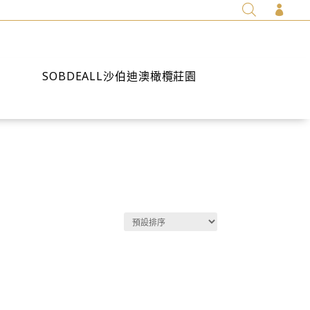

SOBDEALL沙伯迪澳橄欖莊園