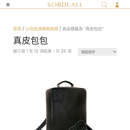

首頁
/
沙伯迪澳網路商城
/ 商品標籤為 “真皮包包”
真皮包包
顯示第 1 至 12 項結果，共 25 項