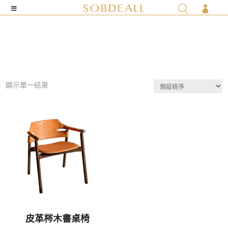

顯示單一結果
皮革梣木書桌椅