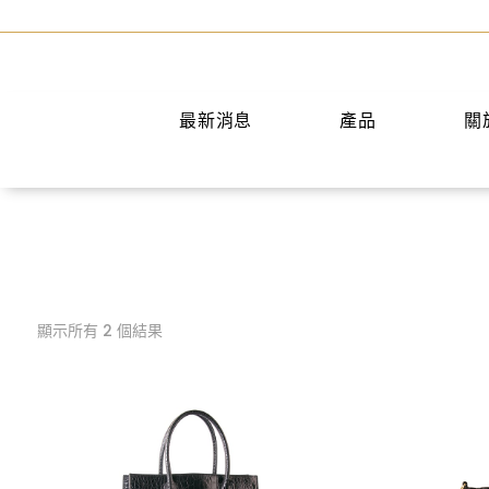
最新消息
產品
關
夾類
斜背包
托特包
手提包
顯示所有 2 個結果
後背包
公事包
旅行袋