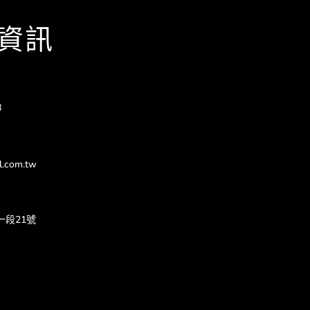
資訊
8
l.com.tw
一段21號