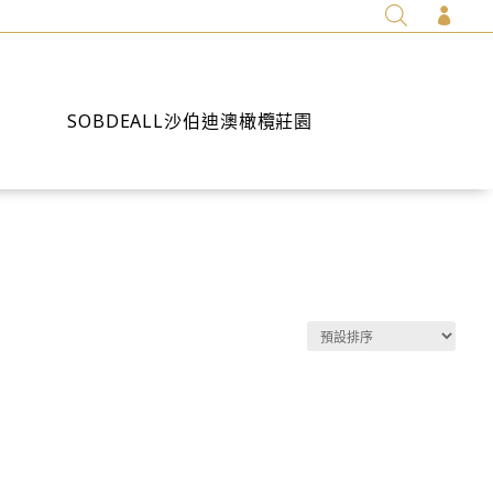

SOBDEALL沙伯迪澳橄欖莊園