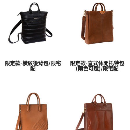
限定款-橫紋後背包/限宅
限定款-直式休閒托特包
配
(兩色可選)/限宅配