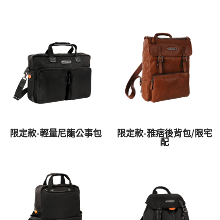
限定款-輕量尼龍公事包
限定款-雅痞後背包/限宅
配