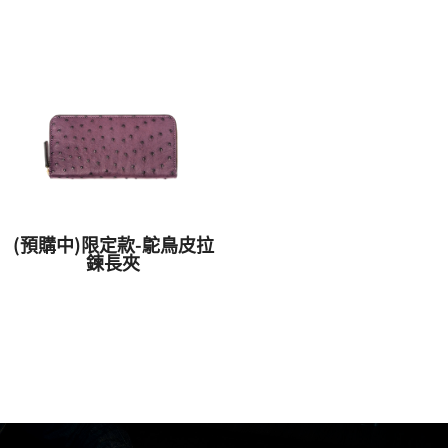
(預購中)限定款-鴕鳥皮拉
鍊長夾