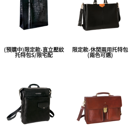
(預購中)限定款-直立壓紋
限定款-休閒兩用托特包
托特包S/限宅配
(兩色可選)