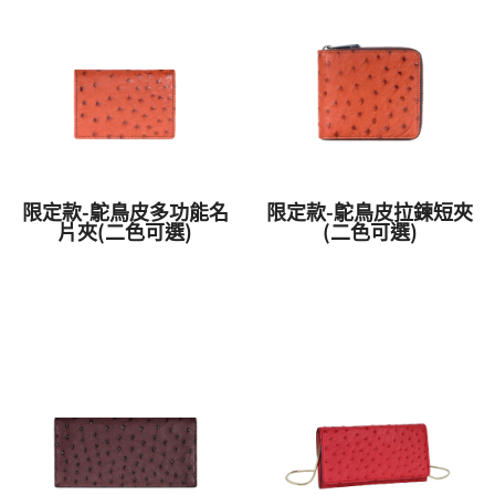
限定款-鴕鳥皮多功能名
限定款-鴕鳥皮拉鍊短夾
片夾(二色可選)
(二色可選)