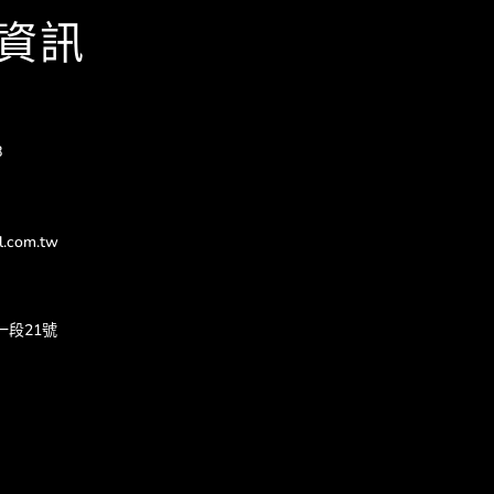
資訊
8
l.com.tw
一段21號