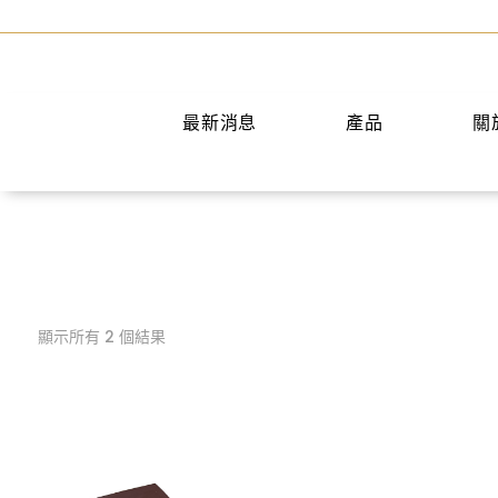
最新消息
產品
關
鑰匙包｜收納包
證件套｜護照套
眼鏡袋
手機包
顯示所有 2 個結果
皮革護理
肩背帶