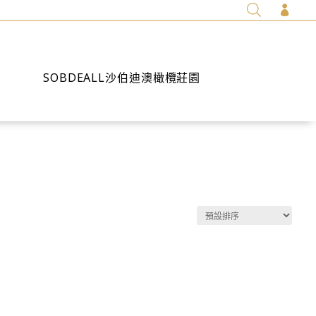

SOBDEALL沙伯迪澳橄欖莊園