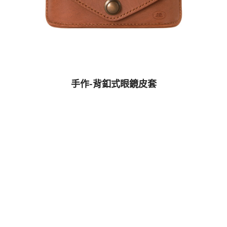
手作-背釦式眼鏡皮套