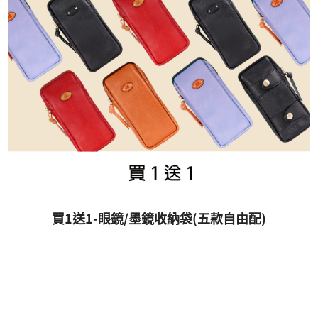
買1送1-眼鏡/墨鏡收納袋(五款自由配)