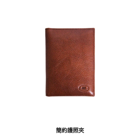
簡約護照夾