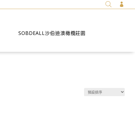

SOBDEALL沙伯迪澳橄欖莊園