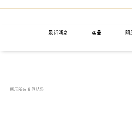
最新消息
產品
關
後背包
短夾
斜背包
中夾
胸前包
長夾
公事包
名片夾
顯示所有 8 個結果
腰包
零錢包
旅行袋
腰帶