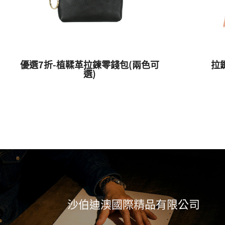
優選7折-植鞣革拉鍊零錢包(兩色可
拉
選)
沙伯迪澳國際精品有限公司