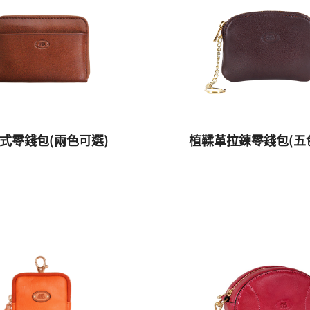
式零錢包(兩色可選)
植鞣革拉鍊零錢包(五