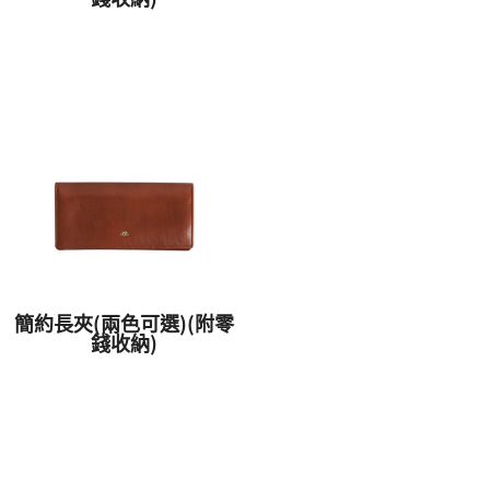
簡約長夾(兩色可選)(附零
錢收納)