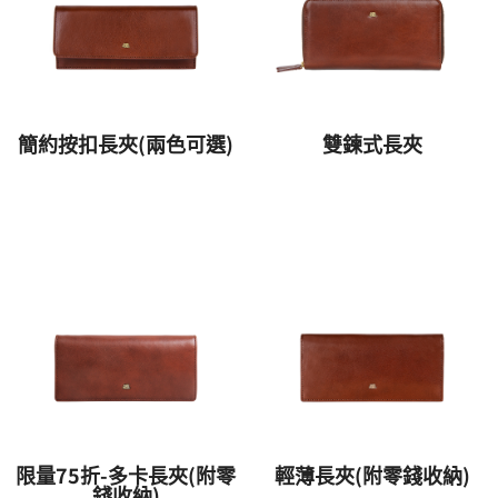
簡約按扣長夾(兩色可選)
雙鍊式長夾
限量75折-多卡長夾(附零
輕薄長夾(附零錢收納)
錢收納)