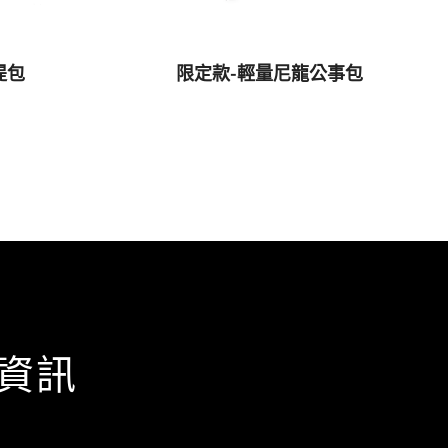
提包
限定款-輕量尼龍公事包
資訊