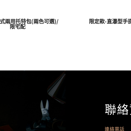
式兩用托特包(兩色可選)/
限定款-直瀑型手
限宅配
聯絡
連絡電話