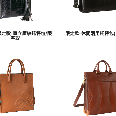
限定款-直立壓紋托特包/限
限定款-休閒兩用托特包(
宅配