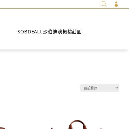

SOBDEALL沙伯迪澳橄欖莊園