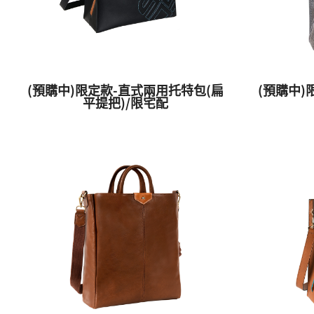
(預購中)限定款-直式兩用托特包(扁
(預購中)
平提把)/限宅配