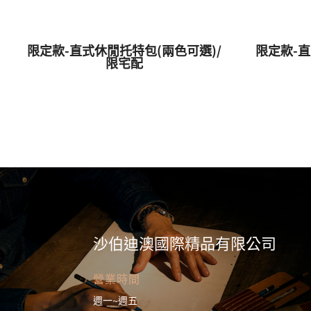
限定款-直式休閒托特包(兩色可選)/
限定款-直
限宅配
沙伯迪澳國際精品有限公司
營業時間
週一~週五