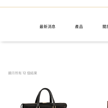
最新消息
產品
關
後背包
短夾
斜背包
中夾
胸前包
長夾
公事包
名片夾
顯示所有 12 個結果
腰包
零錢包
旅行袋
腰帶