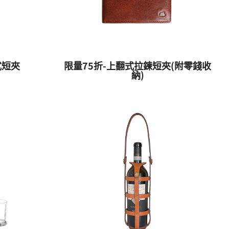
式短夾
限量75折-上翻式拉鍊短夾(附零錢收
納)