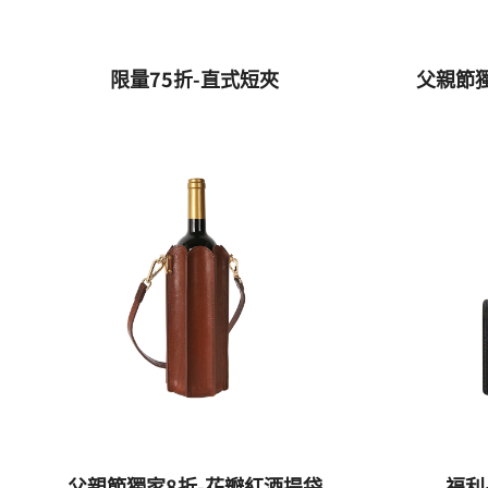
限量75折-直式短夾
父親節
父親節獨家8折-花瓣紅酒提袋
福利