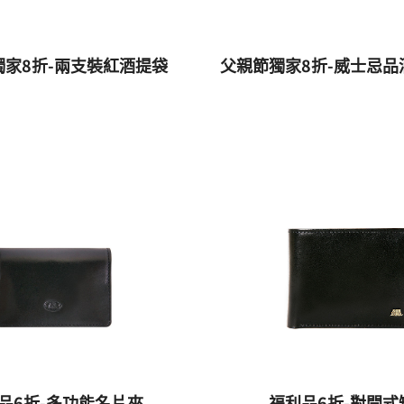
獨家8折-兩支裝紅酒提袋
父親節獨家8折-威士忌品
品6折-多功能名片夾
福利品6折-對開式