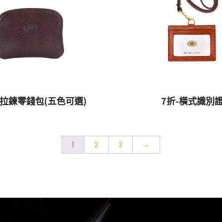
拉鍊零錢包(五色可選)
7折-橫式識別
1
2
3
→