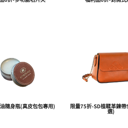
油隨身瓶(真皮包包專用)
限量75折-SD植鞣革鍊帶
選)