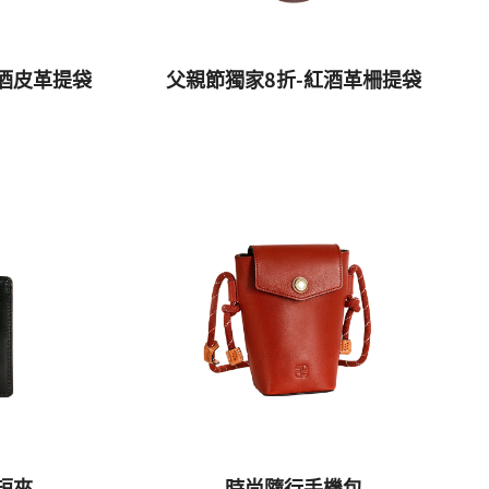
酒皮革提袋
父親節獨家8折-紅酒革柵提袋
短夾
時尚隨行手機包