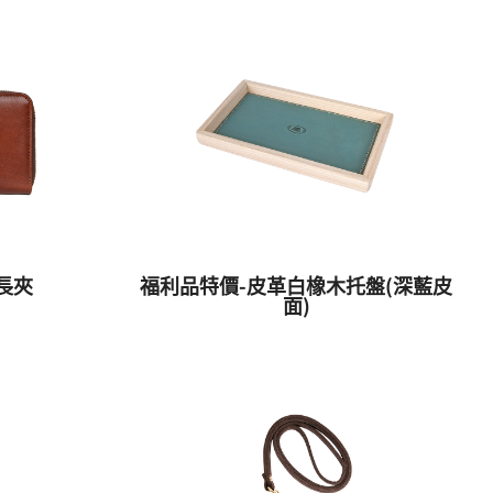
長夾
福利品特價-皮革白橡木托盤(深藍皮
面)