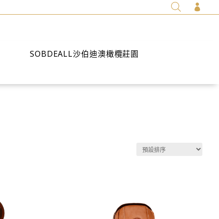

SOBDEALL沙伯迪澳橄欖莊園